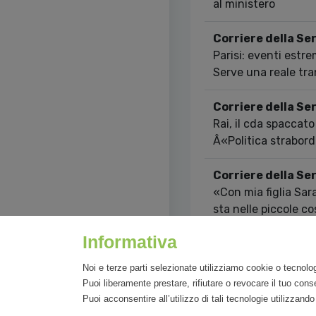
al ministero
Corriere della Se
Parisi: eventi estr
Serve una reale tra
Corriere della Se
Rai, il cda spaccato
Â«Politica strabor
Corriere della Se
«Con mia figlia Sara
sta nelle piccole c
la ricerca»
Informativa
Showing 1 to 10 of 2
Noi e terze parti selezionate utilizziamo cookie o tecnolog
Puoi liberamente prestare, rifiutare o revocare il tuo co
Puoi acconsentire all’utilizzo di tali tecnologie utilizzan