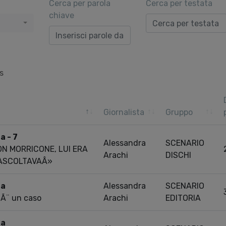
Cerca per parola
Cerca per testata
chiave
s
Giornalista
Gruppo
a - 7
Alessandra
SCENARIO
N MORRICONE, LUI ERA
Arachi
DISCHI
 ASCOLTAVAÂ»
ra
Alessandra
SCENARIO
i Ã¨ un caso
Arachi
EDITORIA
ra