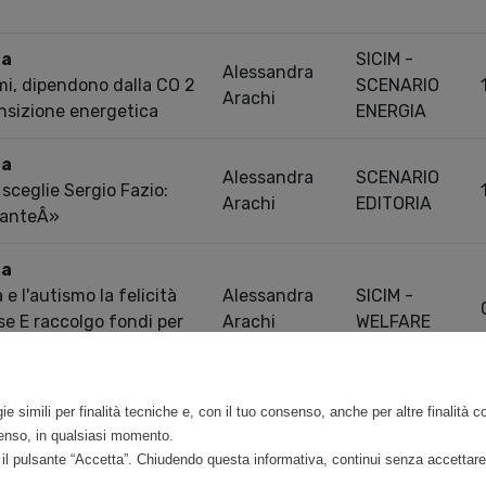
ra
SICIM -
Alessandra
emi, dipendono dalla CO 2
SCENARIO
Arachi
nsizione energetica
ENERGIA
ra
Alessandra
SCENARIO
 sceglie Sergio Fazio:
Arachi
EDITORIA
danteÂ»
ra
 e l'autismo la felicità
Alessandra
SICIM -
ose E raccolgo fondi per
Arachi
WELFARE
Previou
0 entries
ie simili per finalità tecniche e, con il tuo consenso, anche per altre finalità 
nsenso, in qualsiasi momento.
do il pulsante “Accetta”. Chiudendo questa informativa, continui senza accettare