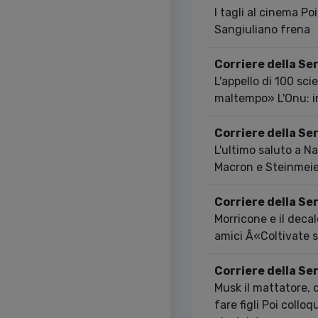
I tagli al cinema Po
Sangiuliano frena
Corriere della Se
L'appello di 100 sci
maltempo» L'Onu: ini
Corriere della Se
L'ultimo saluto a Na
Macron e Steinmeie
Corriere della Se
Morricone e il deca
amici Â«Coltivate 
Corriere della Se
Musk il mattatore, d
fare figli Poi colloq