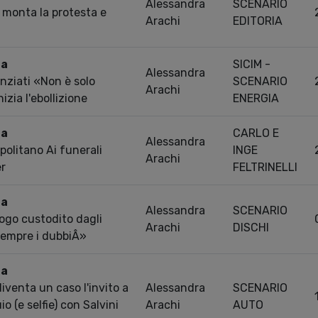
Alessandra
SCENARIO
i monta la protesta e
Arachi
EDITORIA
ra
SICIM -
Alessandra
enziati «Non è solo
SCENARIO
Arachi
zia l'ebollizione
ENERGIA
ra
CARLO E
Alessandra
politano Ai funerali
INGE
Arachi
r
FELTRINELLI
ra
Alessandra
SCENARIO
logo custodito dagli
Arachi
DISCHI
sempre i dubbiÂ»
ra
iventa un caso l'invito a
Alessandra
SCENARIO
uio (e selfie) con Salvini
Arachi
AUTO