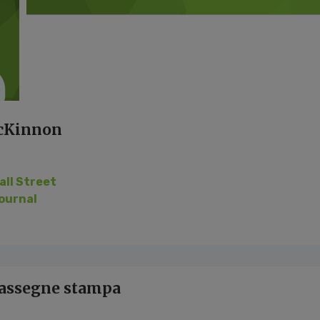
McKinnon
all Street
ournal
 rassegne stampa