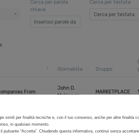
Cerca per parola
Cerca per testata
chiave
s
Giornalista
Gruppo
John D.
 Companies From
MARKETPLACE
Mckinnon
 Gains Traction
Pre
ntries
ie simili per finalità tecniche e, con il tuo consenso, anche per altre finalità 
nsenso, in qualsiasi momento.
do il pulsante “Accetta”. Chiudendo questa informativa, continui senza accettare