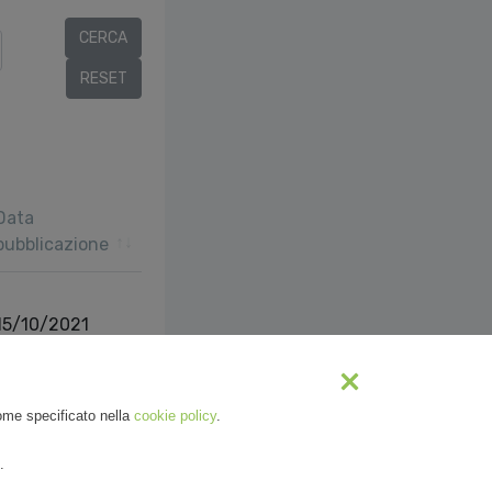
Data
pubblicazione
15/10/2021
vious
1
Next
come specificato nella
cookie policy
.
.