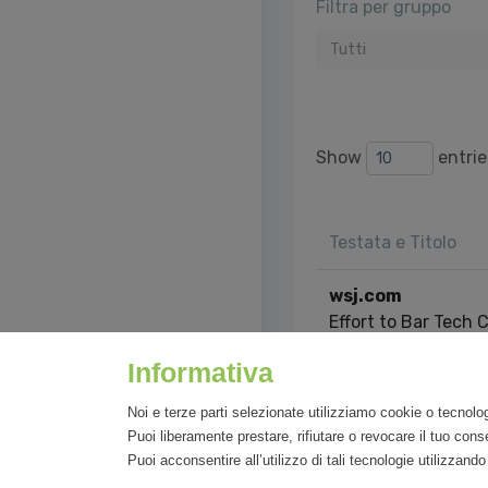
Filtra per gruppo
Tutti
Show
entrie
Testata e Titolo
wsj.com
Effort to Bar Tech
‘Self-Preferencing’
Informativa
Showing 1 to 1 of 1 e
Noi e terze parti selezionate utilizziamo cookie o tecnolog
Puoi liberamente prestare, rifiutare o revocare il tuo co
Puoi acconsentire all’utilizzo di tali tecnologie utilizzan