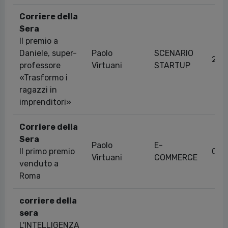
Corriere della
Sera
Il premio a
Daniele, super-
Paolo
SCENARIO
28/
professore
Virtuani
STARTUP
«Trasformo i
ragazzi in
imprenditori»
Corriere della
Sera
Paolo
E-
Il primo premio
07/
Virtuani
COMMERCE
venduto a
Roma
corriere della
sera
L'INTELLIGENZA