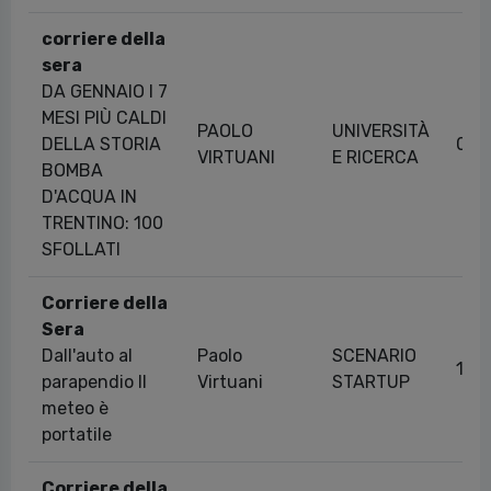
corriere della
sera
DA GENNAIO I 7
MESI PIÙ CALDI
PAOLO
UNIVERSITÀ
DELLA STORIA
06/
VIRTUANI
E RICERCA
BOMBA
D'ACQUA IN
TRENTINO: 100
SFOLLATI
Corriere della
Sera
Dall'auto al
Paolo
SCENARIO
14/
parapendio Il
Virtuani
STARTUP
meteo è
portatile
Corriere della