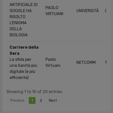
ARTIFICIALE DI
PAOLO
GOOGLE HA
UNIVERSITÀ
02/
VIRTUANI
RISOLTO
L'ENIGMA
DELLA
BIOLOGIA
Corriere della
Sera
La sfida per
Paolo
NETCOMM
10/
una Sanità più
Virtuani
digitale (e più
efficiente)
Showing 1 to 10 of 20 entries
Previous
1
2
Next