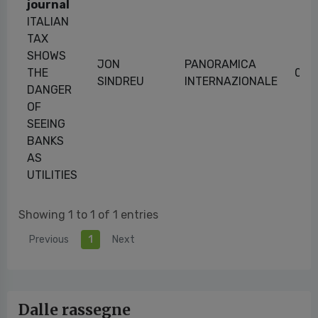
journal
ITALIAN
TAX
SHOWS
JON
PANORAMICA
THE
09/
SINDREU
INTERNAZIONALE
DANGER
OF
SEEING
BANKS
AS
UTILITIES
Showing 1 to 1 of 1 entries
Previous
1
Next
Dalle rassegne