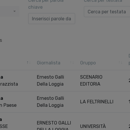
Cerca per parola
Cerca per testata
chiave
s
Giornalista
Gruppo
ra
Ernesto Galli
SCENARIO
 razzista
Della Loggia
EDITORIA
ra
Ernesto Galli
LA FELTRINELLI
un Paese
Della Loggia
a
ERNESTO GALLI
SSE
UNIVERSITÀ
DELLA LOGGIA