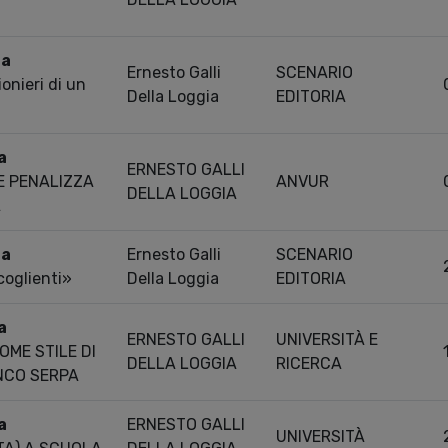
ra
Ernesto Galli
SCENARIO
ionieri di un
Della Loggia
EDITORIA
a
ERNESTO GALLI
E PENALIZZA
ANVUR
DELLA LOGGIA
A
ra
Ernesto Galli
SCENARIO
ccoglienti»
Della Loggia
EDITORIA
a
ERNESTO GALLI
UNIVERSITÀ E
ME STILE DI
DELLA LOGGIA
RICERCA
ANCO SERPA
a
ERNESTO GALLI
UNIVERSITÀ