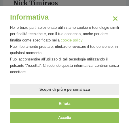
Nick Timiraos
Informativa
Noi e terze parti selezionate utilizziamo cookie o tecnologie simili
per finalità tecniche e, con il tuo consenso, anche per altre
finalità come specificato nella
cookie policy
.
Wall Street Journal
Puoi liberamente prestare, rifiutare o revocare il tuo consenso, in
qualsiasi momento.
Puoi acconsentire all’utilizzo di tali tecnologie utilizzando il
pulsante “Accetta”. Chiudendo questa informativa, continui senza
accettare.
Scopri di più e personalizza
Rifiuta
©
Mirandola Comunicazione S.r.l.
| P.IVA IT09580130962 | Cap. Soc.
Accetta
€30.000,00 i.v. | R.E.A. MI-2100137 |
Privacy
&
Cookie Policy