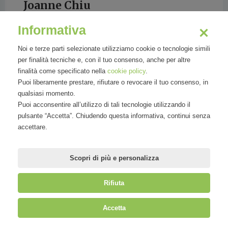
Joanne Chiu
Informativa
Noi e terze parti selezionate utilizziamo cookie o tecnologie simili
Wall Street Journal
per finalità tecniche e, con il tuo consenso, anche per altre
finalità come specificato nella
cookie policy
.
Puoi liberamente prestare, rifiutare o revocare il tuo consenso, in
qualsiasi momento.
Puoi acconsentire all’utilizzo di tali tecnologie utilizzando il
pulsante “Accetta”. Chiudendo questa informativa, continui senza
accettare.
Scopri di più e personalizza
Rifiuta
©
Mirandola Comunicazione S.r.l.
| P.IVA IT09580130962 | Cap. Soc.
Accetta
€30.000,00 i.v. | R.E.A. MI-2100137 |
Privacy
&
Cookie Policy