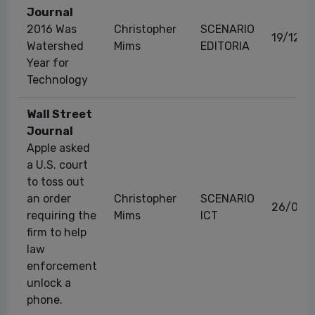
Journal
2016 Was
Christopher
SCENARIO
19/12/2
Watershed
Mims
EDITORIA
Year for
Technology
Wall Street
Journal
Apple asked
a U.S. court
to toss out
an order
Christopher
SCENARIO
26/02/
requiring the
Mims
ICT
firm to help
law
enforcement
unlock a
phone.