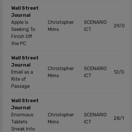
Wall Street
Journal
Apple Is
Christopher
SCENARIO
29/03/
Seeking To
Mims
ICT
Finish Off
the PC
Wall Street
Journal
Christopher
SCENARIO
Email as a
12/04/
Mims
ICT
Rite of
Passage
Wall Street
Journal
Enormous
Christopher
SCENARIO
28/11/2
Tablets
Mims
ICT
Sneak Into