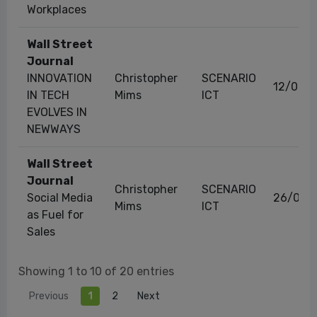
Workplaces
Wall Street
Journal
INNOVATION
Christopher
SCENARIO
12/09/
IN TECH
Mims
ICT
EVOLVES IN
NEWWAYS
Wall Street
Journal
Christopher
SCENARIO
Social Media
26/04/
Mims
ICT
as Fuel for
Sales
Showing 1 to 10 of 20 entries
Previous
1
2
Next