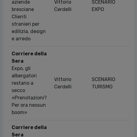
aziende
Vittorio
SCENARIO
23
bresciane
Cerdelli
EXPO
Clienti
stranieri per
edilizia, design
e arredo
Corriere della
Sera
Expo, gli
albergatori
Vittorio
SCENARIO
restano a
27
Cerdelli
TURISMO
secco
«Prenotazioni?
Per ora nessun
boom»
Corriere della
Sera