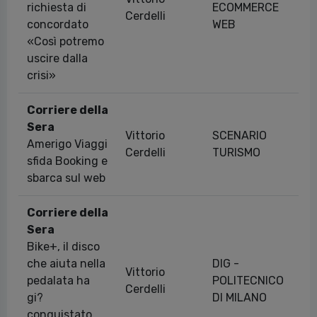
richiesta di
ECOMMERCE
18
Cerdelli
concordato
WEB
«Così potremo
uscire dalla
crisi»
Corriere della
Sera
Vittorio
SCENARIO
Amerigo Viaggi
10
Cerdelli
TURISMO
sfida Booking e
sbarca sul web
Corriere della
Sera
Bike+, il disco
che aiuta nella
DIG -
Vittorio
pedalata ha
POLITECNICO
12
Cerdelli
gi?
DI MILANO
conquistato