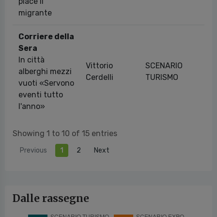
piace il
migrante
Corriere della
Sera
In città
Vittorio
SCENARIO
alberghi mezzi
01
Cerdelli
TURISMO
vuoti «Servono
eventi tutto
l'anno»
Showing 1 to 10 of 15 entries
Previous
1
2
Next
Dalle rassegne