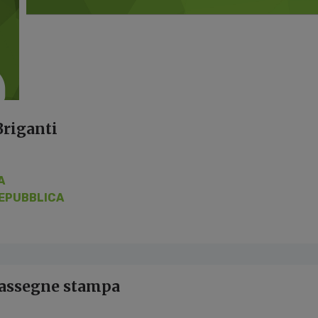
Briganti
A
EPUBBLICA
 rassegne stampa