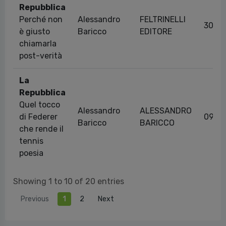
Repubblica
Perché non
Alessandro
FELTRINELLI
30/0
è giusto
Baricco
EDITORE
chiamarla
post-verità
La
Repubblica
Quel tocco
Alessandro
ALESSANDRO
di Federer
09/0
Baricco
BARICCO
che rende il
tennis
poesia
Showing 1 to 10 of 20 entries
Previous
1
2
Next