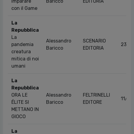
Imparare
Baricco
EDITORIA
con il Game
La
Repubblica
La
Alessandro
SCENARIO
pandemia
23/1
Baricco
EDITORIA
creatura
mitica di noi
umani
La
Repubblica
ORA LE
Alessandro
FELTRINELLI
11/01
ÉLITE SI
Baricco
EDITORE
METTANO IN
GIOCO
La