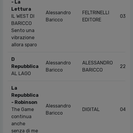
- La
Lettura
Alessandro
FELTRINELLI
IL WEST DI
03/0
Baricco
EDITORE
BARICCO
Sento una
vibrazione
allora sparo
D
Alessandro
ALESSANDRO
Repubblica
22/1
Baricco
BARICCO
AL LAGO
La
Repubblica
- Robinson
Alessandro
The Game
DIGITAL
04/0
Baricco
continua
anche
senza di me