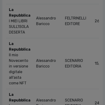
La
Repubblica
Alessandro
FELTRINELLI
I MIEI LIBRI
26/11
Baricco
EDITORE
SULL'ISOLA
DESERTA
La
Repubblica
Il mio
Novecento
Alessandro
SCENARIO
15/0
in versione
Baricco
EDITORIA
digitale
all'asta
come NFT
La
Repubblica
Alessandro
SCENARIO
24/0