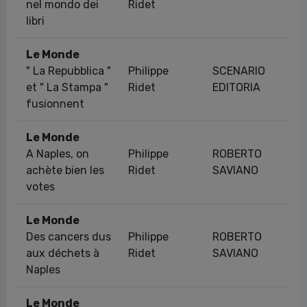
nel mondo dei
Ridet
libri
Le Monde
" La Repubblica "
Philippe
SCENARIO
04
et " La Stampa "
Ridet
EDITORIA
fusionnent
Le Monde
A Naples, on
Philippe
ROBERTO
11
achète bien les
Ridet
SAVIANO
votes
Le Monde
Des cancers dus
Philippe
ROBERTO
06
aux déchets à
Ridet
SAVIANO
Naples
Le Monde