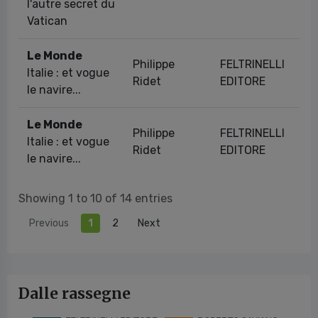
l'autre secret du
Vatican
Le Monde
Philippe
FELTRINELLI
Italie : et vogue
27
Ridet
EDITORE
le navire...
Le Monde
Philippe
FELTRINELLI
Italie : et vogue
27
Ridet
EDITORE
le navire...
Showing 1 to 10 of 14 entries
Previous
1
2
Next
Dalle rassegne