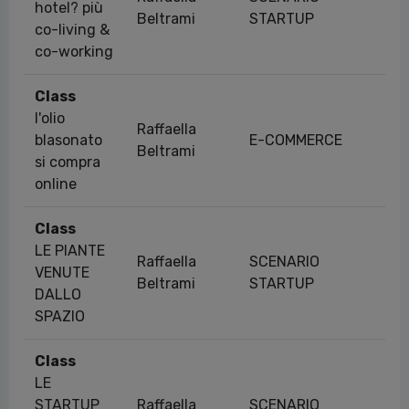
hotel? più
28
Beltrami
STARTUP
co-living &
co-working
Class
l'olio
Raffaella
blasonato
E-COMMERCE
13
Beltrami
si compra
online
Class
LE PIANTE
Raffaella
SCENARIO
VENUTE
26
Beltrami
STARTUP
DALLO
SPAZIO
Class
LE
STARTUP
Raffaella
SCENARIO