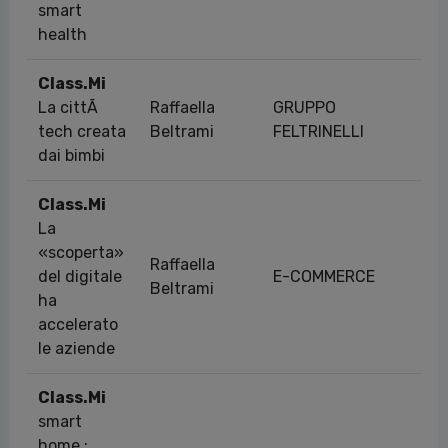
smart
health
Class.Mi
La cittÃ
Raffaella
GRUPPO
07
tech creata
Beltrami
FELTRINELLI
dai bimbi
Class.Mi
La
«scoperta»
Raffaella
del digitale
E-COMMERCE
01
Beltrami
ha
accelerato
le aziende
Class.Mi
smart
home :