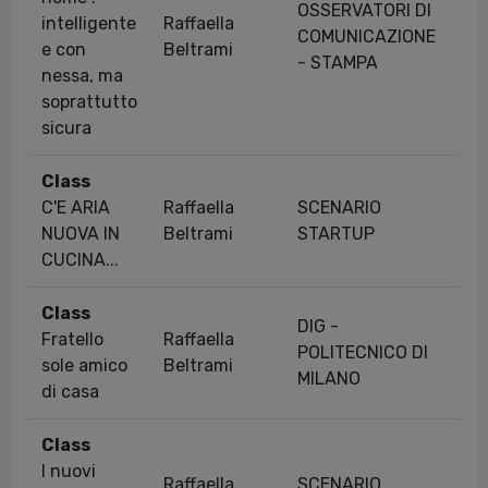
OSSERVATORI DI
intelligente
Raffaella
COMUNICAZIONE
06
e con
Beltrami
- STAMPA
nessa, ma
soprattutto
sicura
Class
C'E ARIA
Raffaella
SCENARIO
28
NUOVA IN
Beltrami
STARTUP
CUCINA...
Class
DIG -
Fratello
Raffaella
POLITECNICO DI
17
sole amico
Beltrami
MILANO
di casa
Class
I nuovi
Raffaella
SCENARIO