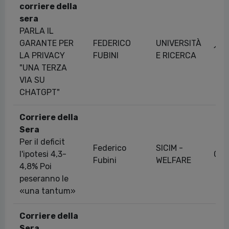
corriere della
sera
PARLA IL
GARANTE PER
FEDERICO
UNIVERSITÀ
18/
LA PRIVACY
FUBINI
E RICERCA
"UNA TERZA
VIA SU
CHATGPT"
Corriere della
Sera
Per il deficit
Federico
SICIM -
l'ipotesi 4,3-
09/
Fubini
WELFARE
4,8% Poi
peseranno le
«una tantum»
Corriere della
Sera