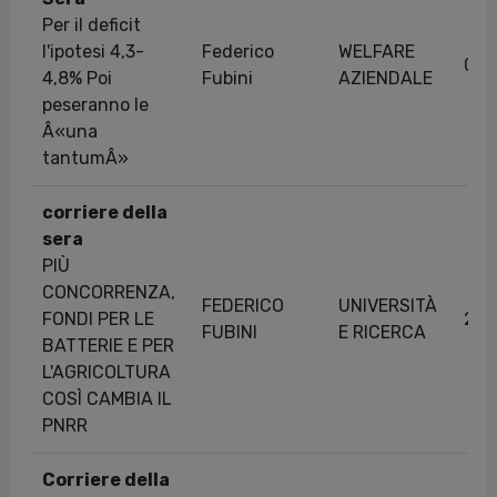
Per il deficit
l'ipotesi 4,3-
Federico
WELFARE
09/
4,8% Poi
Fubini
AZIENDALE
peseranno le
Â«una
tantumÂ»
corriere della
sera
PIÙ
CONCORRENZA,
FEDERICO
UNIVERSITÀ
FONDI PER LE
25/
FUBINI
E RICERCA
BATTERIE E PER
L'AGRICOLTURA
COSÌ CAMBIA IL
PNRR
Corriere della