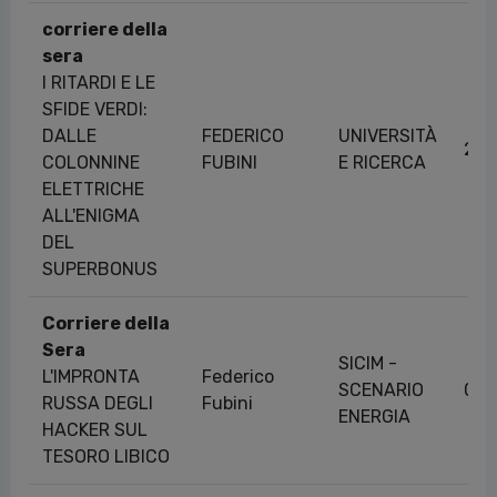
corriere della
sera
I RITARDI E LE
SFIDE VERDI:
DALLE
FEDERICO
UNIVERSITÀ
27/
COLONNINE
FUBINI
E RICERCA
ELETTRICHE
ALL'ENIGMA
DEL
SUPERBONUS
Corriere della
Sera
SICIM -
L'IMPRONTA
Federico
SCENARIO
09/
RUSSA DEGLI
Fubini
ENERGIA
HACKER SUL
TESORO LIBICO