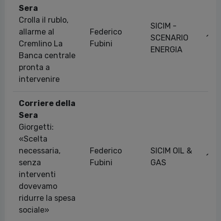
Sera
Crolla il rublo,
SICIM -
allarme al
Federico
SCENARIO
15/
Cremlino La
Fubini
ENERGIA
Banca centrale
pronta a
intervenire
Corriere della
Sera
Giorgetti:
«Scelta
necessaria,
Federico
SICIM OIL &
18/
senza
Fubini
GAS
interventi
dovevamo
ridurre la spesa
sociale»