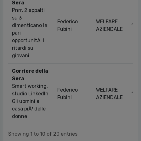
Sera
Pnrr, 2 appalti
su 3
Federico
WELFARE
dimenticano le
16/
Fubini
AZIENDALE
pari
opportunitÃ I
ritardi sui
giovani
Corriere della
Sera
Smart working,
Federico
WELFARE
studio LinkedIn
17/
Fubini
AZIENDALE
Gli uomini a
casa piÃ¹ delle
donne
Showing 1 to 10 of 20 entries