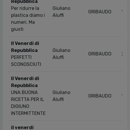
Repubblica
Per ridurre la
Giuliano
GRIBAUDO
13/
plastica diamo i
Aluffi
numeri. Ma
giusti
Il Venerdi di
Repubblica
Giuliano
GRIBAUDO
28/
PERFETTI
Aluffi
SCONOSCIUTI
Il Venerdi di
Repubblica
UNA BUONA
Giuliano
GRIBAUDO
10/
RICETTA PER IL
Aluffi
DIGIUNO
INTERMITTENTE
il venerdi