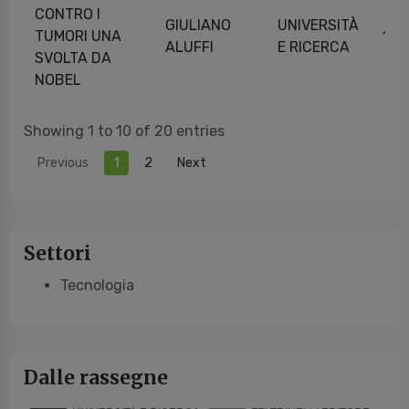
CONTRO I
GIULIANO
UNIVERSITÀ
TUMORI UNA
16/
ALUFFI
E RICERCA
SVOLTA DA
NOBEL
Showing 1 to 10 of 20 entries
Previous
1
2
Next
Settori
Tecnologia
Dalle rassegne