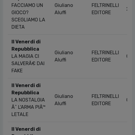
FACCIAMO UN
Giuliano
FELTRINELLI
26/
GIOCO?
Aluffi
EDITORE
SCEGLIAMO LA
DIETA
Il Venerdi di
Repubblica
Giuliano
FELTRINELLI
LA MAGIA CI
01/
Aluffi
EDITORE
SALVERÃ€ DAI
FAKE
Il Venerdi di
Repubblica
Giuliano
FELTRINELLI
LA NOSTALGIA
05/
Aluffi
EDITORE
Ãˆ L'ARMA PIÃ™
LETALE
Il Venerdi di