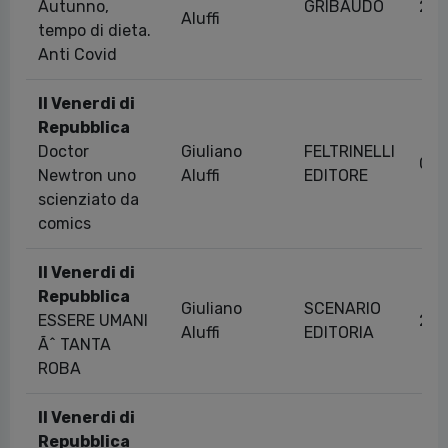
Autunno,
GRIBAUDO
23/
Aluffi
tempo di dieta.
Anti Covid
Il Venerdi di
Repubblica
Doctor
Giuliano
FELTRINELLI
03/
Newtron uno
Aluffi
EDITORE
scienziato da
comics
Il Venerdi di
Repubblica
Giuliano
SCENARIO
ESSERE UMANI
22/
Aluffi
EDITORIA
Ãˆ TANTA
ROBA
Il Venerdi di
Repubblica