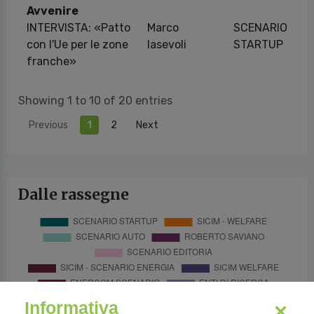
Avvenire
INTERVISTA: «Patto
Marco
SCENARIO
con l'Ue per le zone
Iasevoli
STARTUP
franche»
Showing 1 to 10 of 20 entries
Previous
1
2
Next
Dalle rassegne
Informativa