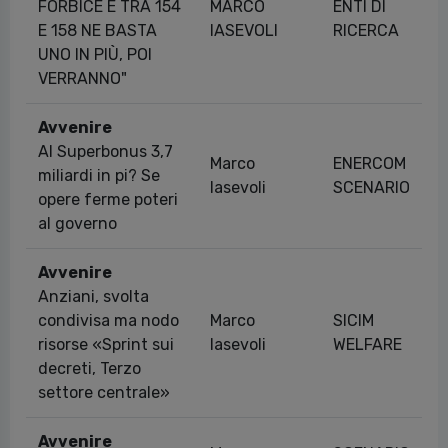
FORBICE È TRA 154
MARCO
ENTI DI
E 158 NE BASTA
IASEVOLI
RICERCA
UNO IN PIÙ, POI
VERRANNO"
Avvenire
Al Superbonus 3,7
Marco
ENERCOM
miliardi in pi? Se
Iasevoli
SCENARIO
opere ferme poteri
al governo
Avvenire
Anziani, svolta
condivisa ma nodo
Marco
SICIM
risorse «Sprint sui
Iasevoli
WELFARE
decreti, Terzo
settore centrale»
Avvenire