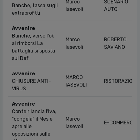
Marco
SCENARIO
Banche, tassa sugli
Iasevoli
AUTO
extraprofitti
Avvenire
Banche, verso l'ok
Marco
ROBERTO
ai rimborsi La
Iasevoli
SAVIANO
battaglia si sposta
sul Def
avvenire
MARCO
CHIUSURE ANTI-
RISTORAZIONE
IASEVOLI
VIRUS
Avvenire
Conte rilancia l'Iva,
"congela" il Mes e
Marco
E-COMMERCE
apre alle
Iasevoli
opposizioni sulle