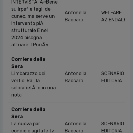
INTERVISTA: Â«Bene
su Irpef e tagli del
Antonella
WELFARE
cuneo, ma serve un
Baccaro
AZIENDALE
intervento piÃ¹
strutturale E nel
2024 bisogna
attuare il PnrrÂ»
Corriere della
Sera
L'imbarazzo dei
Antonella
SCENARIO
vertici Rai, la
Baccaro
EDITORIA
solidarietÃ con una
nota
Corriere della
Sera
La nuova par
Antonella
SCENARIO
condicio agita le tv
Baccaro
EDITORIA