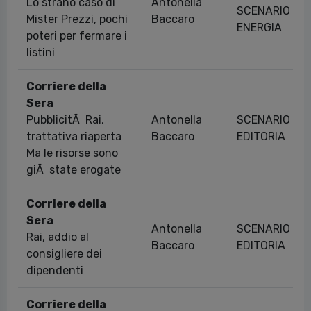
Lo strano caso di
Antonella
SCENARIO
Mister Prezzi, pochi
Baccaro
ENERGIA
poteri per fermare i
listini
Corriere della
Sera
PubblicitÃ Rai,
Antonella
SCENARIO
trattativa riaperta
Baccaro
EDITORIA
Ma le risorse sono
giÃ state erogate
Corriere della
Sera
Antonella
SCENARIO
Rai, addio al
Baccaro
EDITORIA
consigliere dei
dipendenti
Corriere della