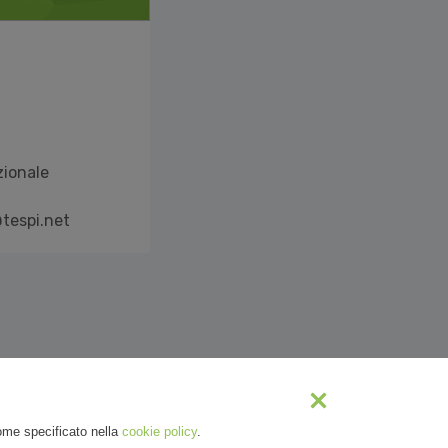
ionale
tespi.net
come specificato nella
cookie policy
.