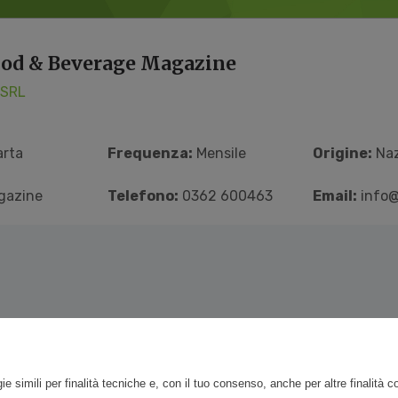
od & Beverage Magazine
 SRL
rta
Frequenza:
Mensile
Origine:
Naz
gazine
Telefono:
0362 600463
Email:
info@
ie simili per finalità tecniche e, con il tuo consenso, anche per altre finalità 