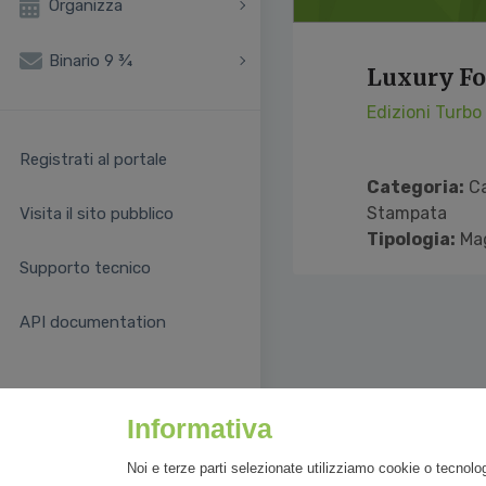
Organizza
Binario 9 ¾
Luxury Fo
Edizioni Turbo
Registrati al portale
Categoria:
Ca
Stampata
Visita il sito pubblico
Tipologia:
Ma
Supporto tecnico
API documentation
Informativa
Noi e terze parti selezionate utilizziamo cookie o tecnolog