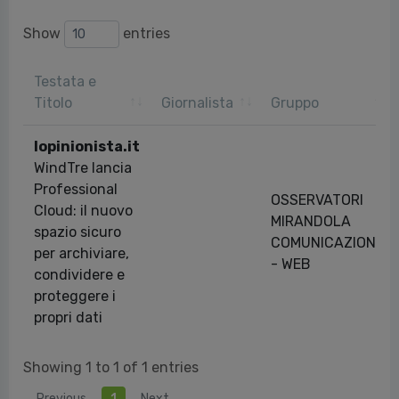
Show
entries
Testata e
Titolo
Giornalista
Gruppo
lopinionista.it
WindTre lancia
Professional
OSSERVATORI
Cloud: il nuovo
MIRANDOLA
spazio sicuro
COMUNICAZIONE
per archiviare,
- WEB
condividere e
proteggere i
propri dati
Showing 1 to 1 of 1 entries
Previous
1
Next