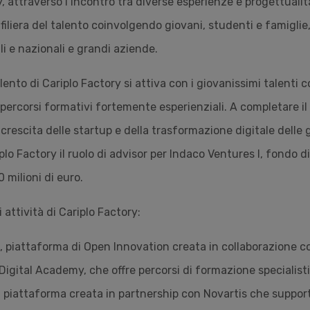
, attraverso l’incontro tra diverse esperienze e progettualità
filiera del talento coinvolgendo giovani, studenti e famiglie,
ali e nazionali e grandi aziende.
talento di Cariplo Factory si attiva con i giovanissimi talent
 percorsi formativi fortemente esperienziali. A completare i
crescita delle startup e della trasformazione digitale delle 
iplo Factory il ruolo di advisor per Indaco Ventures I, fondo 
 milioni di euro.
i attività di Cariplo Factory:
 piattaforma di Open Innovation creata in collaborazione co
igital Academy, che offre percorsi di formazione specialistic
 piattaforma creata in partnership con Novartis che suppor