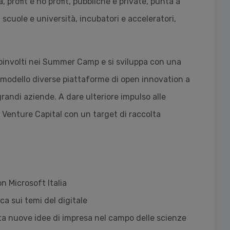
, profit e no profit, pubbliche e private, punta a
 scuole e università, incubatori e acceleratori,
i coinvolti nei Summer Camp e si sviluppa con una
l modello diverse piattaforme di open innovation a
grandi aziende. A dare ulteriore impulso alle
di Venture Capital con un target di raccolta
n Microsoft Italia
a sui temi del digitale
ta nuove idee di impresa nel campo delle scienze