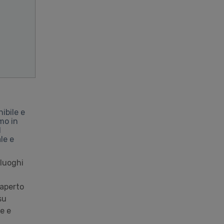
ibile e
smo in
l
le e
 luoghi
 aperto
su
e e