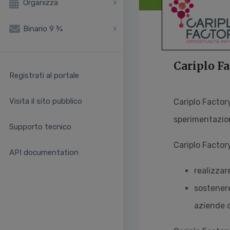
Organizza
Binario 9 ¾
Cariplo F
Registrati al portale
Visita il sito pubblico
Cariplo Factor
sperimentazion
Supporto tecnico
Cariplo Factor
API documentation
realizzar
sostenere
aziende c