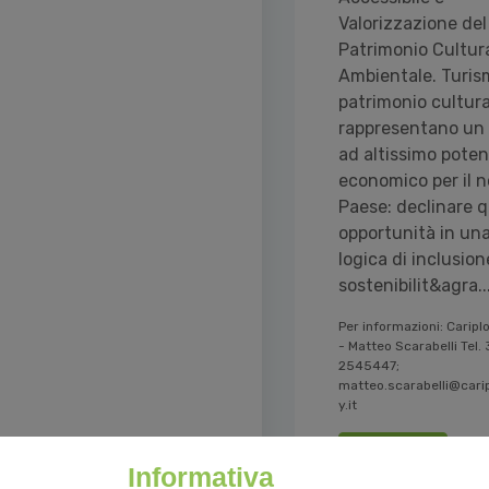
Valorizzazione del
Patrimonio Cultur
Ambientale. Turis
patrimonio cultura
rappresentano un
ad altissimo poten
economico per il n
Paese: declinare 
opportunità in un
logica di inclusion
sostenibilit&agra..
Per informazioni: Caripl
- Matteo Scarabelli Tel.
2545447;
matteo.scarabelli@cari
y.it
Leggi tutto
Informativa