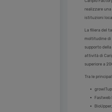
Cariplo Factory
realizzare una 
istituzioni loc
La filiera del 
moltitudine di
supporto della 
attività di Car
superiore a 200
Tra le principal
growITup,
Fastweb D
BioUpper,