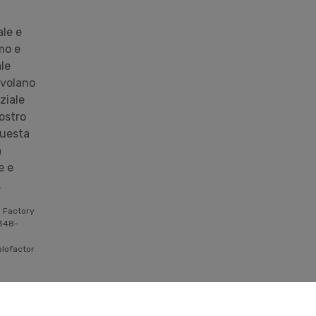
ale e
mo e
le
 volano
ziale
ostro
questa
a
e e
.
o Factory
 348-
plofactor