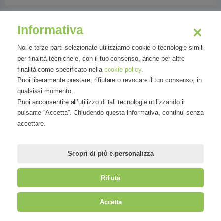
Informativa
Ufficio stampa
Noi e terze parti selezionate utilizziamo cookie o tecnologie simili
per finalità tecniche e, con il tuo consenso, anche per altre
finalità come specificato nella
cookie policy
.
Puoi liberamente prestare, rifiutare o revocare il tuo consenso, in
qualsiasi momento.
Puoi acconsentire all’utilizzo di tali tecnologie utilizzando il
pulsante “Accetta”. Chiudendo questa informativa, continui senza
accettare.
VEM spa
Scopri di più e personalizza
Rifiuta
©
Mirandola Comunicazione S.r.l.
| P.IVA IT09580130962 | Cap. Soc.
Accetta
€30.000,00 i.v. | R.E.A. MI-2100137 |
Privacy
&
Cookie Policy