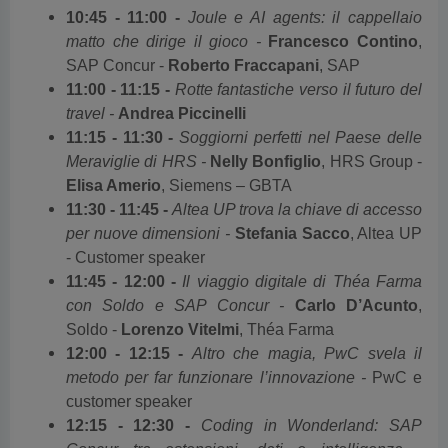
10:45 - 11:00 -
Joule e AI agents: il cappellaio
matto che dirige il gioco -
Francesco Contino
,
SAP Concur -
Roberto Fraccapani
, SAP
11:00 - 11:15 -
Rotte fantastiche verso il futuro del
travel -
Andrea Piccinelli
11:15 - 11:30 -
Soggiorni perfetti nel Paese delle
Meraviglie di HRS -
Nelly Bonfiglio
, HRS Group -
Elisa Amerio
, Siemens – GBTA
11:30 - 11:45 -
Altea UP trova la chiave di accesso
per nuove dimensioni -
Stefania Sacco
, Altea UP
- Customer speaker
11:45 - 12:00 -
Il viaggio digitale di Théa Farma
con Soldo e SAP Concur -
Carlo D’Acunto
,
Soldo -
Lorenzo Vitelmi
, Théa Farma
12:00 - 12:15 -
Altro che magia, PwC svela il
metodo per far funzionare l’innovazione -
PwC e
customer speaker
12:15 - 12:30 -
Coding in Wonderland: SAP