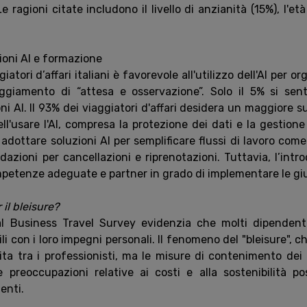
Le ragioni citate includono il livello di anzianità (15%), l'et
ioni AI e formazione
iatori d’affari italiani è favorevole all'utilizzo dell'AI per or
giamento di “attesa e osservazione”. Solo il 5% si sent
ioni AI. Il 93% dei viaggiatori d'affari desidera un maggiore 
ell'usare l'AI, compresa la protezione dei dati e la gestione 
adottare soluzioni AI per semplificare flussi di lavoro come
zioni per cancellazioni e riprenotazioni. Tuttavia, l’intro
petenze adeguate e partner in grado di implementare le giu
il bleisure?
l Business Travel Survey evidenzia che molti dipendenti
bili con i loro impegni personali. Il fenomeno del "bleisure", 
cita tra i professionisti, ma le misure di contenimento dei
e preoccupazioni relative ai costi e alla sostenibilità po
denti.