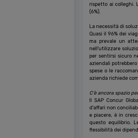
rispetto ai colleghi. 
(6%).
La necessità di soluz
Quasi il 96% dei viagg
ma prevale un atteg
nell'utilizzare soluz
per sentirsi sicuro n
aziendali potrebbero 
spese o le raccomanda
azienda richiede com
C’è ancora spazio per 
Il SAP Concur Globa
d'affari non concilia
e piacere, è in cres
questo equilibrio. L
flessibilità dei dipen