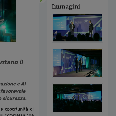
Successivo
Immagini
entano il
azione e AI
è favorevole
on sicurezza.
e opportunità di
 più complessa che