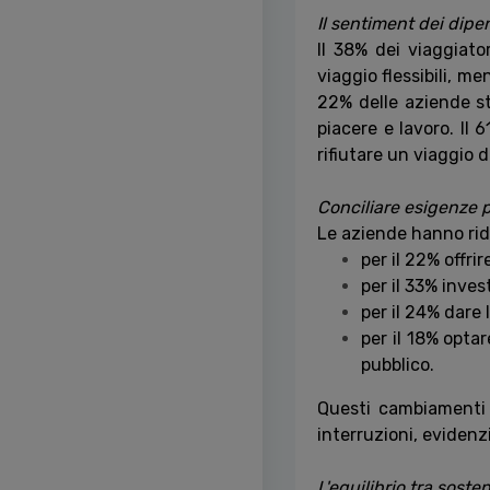
Il sentiment dei dipe
Il 38% dei viaggiator
viaggio flessibili, me
22% delle aziende st
piacere e lavoro. Il 
rifiutare un viaggio d
Conciliare esigenze p
Le aziende hanno ridot
per il 22% offri
per il 33% invest
per il 24% dare 
per il 18% opta
pubblico.
Questi cambiamenti 
interruzioni, evidenzi
L'equilibrio tra sosten