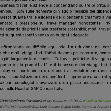
business travel le aziende si concentrano su tre priorità: 
ibili, il 35% sulle richieste di viaggio flessibili dei dipend
Questa dualità tra le esigenze dei dipendenti chiamati a via
entato la pressione sui travel manager. Nonostante il 19
ia azienda dà priorità alle trasferte sostenibili, molti trav
rsi su quest’aspetto senza un budget adeguato.
affrontando un difficile equilibrio tra riduzione dei cos
à che molti viaggiatori d'affari davano per scontate, come il
 più largamente disponibili. Tuttavia, politiche di viaggio az
garantire la produttività e il benessere dei viaggiatori. 
policy sul contenimento dei costi aziendali incontrano o
no sulla soddisfazione dei dipendenti. Improntare una strat
luzioni tecnologiche avanzate è un passo necessario in 
inelli, Head of SAP Concur Italy.
lobal Business Traveler Survey
è stata condotta da
Wakefield Researc
d'affari in 24 mercati: Stati Uniti, Canada, Regno Unito, Germania, Francia, 