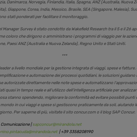
a, Danimarca, Norvegia, Finlandia, Italia, Spagna, ANZ (Australia, Nuova 
ta), Giappone, Corea, India, Messico, Brasile, SEA (Singapore, Malesia), Sud
sono stati ponderati per facilitare il monitoraggio.
l Manager Survey è stato condotto da Wakefield Research tra il 5 e il 26 ap
ome coloro che dirigono o amministrano i programmi di viaggio per le aziend
e, Paesi ANZ (Australia e Nuova Zelanda), Regno Unito e Stati Uniti.
***
leader a livello mondiale per la gestione integrata di viaggi, spese e fatture
emplificazione e automazione dei processi quotidiani, le soluzioni guidano i
se autorizzate direttamente nelle note spese e automatizzano l'approvazion
ti quasi in tempo reale e all'utilizzo dell'intelligenza artificiale per analizzar
sa stanno spendendo, migliorare la conformità ed evitare possibili punti c
ndo in cui viaggi e spese si gestiscono praticamente da soli, aiutando l
iorno. Per saperne di più, visitate il sito concur.com o il blog SAP Concur.
a Comunicazione |
sapconcur@mirandola.net
onino.pintacuda@mirandola.net
| +39 3358208190