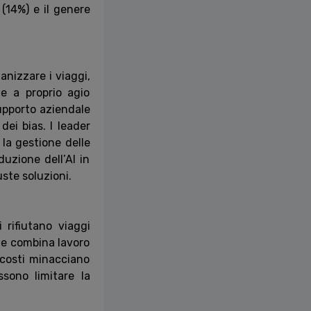
à (14%) e il genere
ganizzare i viaggi,
e a proprio agio
supporto aziendale
dei bias. I leader
 la gestione delle
duzione dell’AI in
ste soluzioni.
 rifiutano viaggi
che combina lavoro
 costi minacciano
ssono limitare la