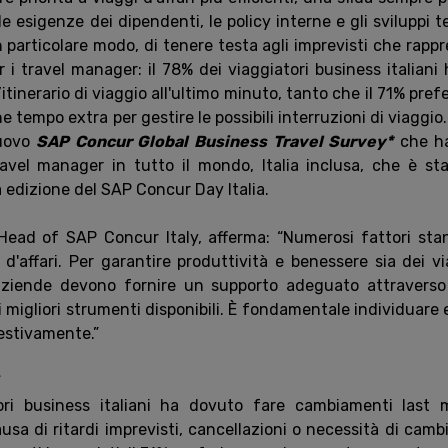
le esigenze dei dipendenti, le policy interne e gli sviluppi t
n particolare modo, di tenere testa agli imprevisti che rap
er i travel manager: il 78% dei viaggiatori business italiani
itinerario di viaggio all'ultimo minuto, tanto che il 71% pre
ne tempo extra per gestire le possibili interruzioni di viaggio
nuovo
SAP Concur Global Business Travel Survey*
che ha
ravel manager in tutto il mondo, Italia inclusa, che è st
 edizione del SAP Concur Day Italia.
 Head of SAP Concur Italy, afferma: “Numerosi fattori st
i d'affari. Per garantire produttività e benessere sia dei v
 aziende devono fornire un supporto adeguato attravers
i migliori strumenti disponibili. È fondamentale individuare e
estivamente.”
ori business italiani ha dovuto fare cambiamenti last 
usa di ritardi imprevisti, cancellazioni o necessità di camb