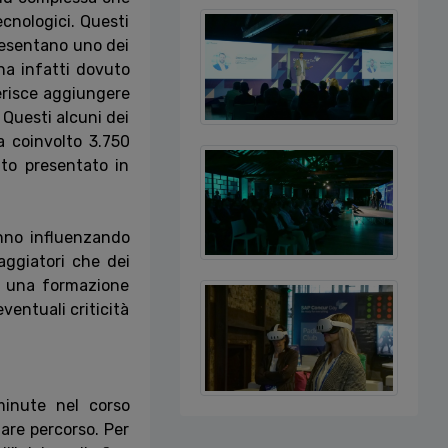
ecnologici. Questi
presentano uno dei
 ha infatti dovuto
ferisce aggiungere
. Questi alcuni dei
 coinvolto 3.750
ato presentato in
anno influenzando
iaggiatori che dei
o una formazione
ventuali criticità
minute nel corso
iare percorso. Per