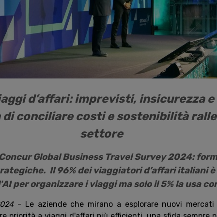
aggi d’affari: imprevisti, insicurezza e
 di conciliare costi e sostenibilità rall
settore
P Concur Global Business Travel Survey 2024: form
ategiche. Il 96% dei viaggiatori d’affari italiani 
ll'AI per organizzare i viaggi ma solo il 5% la usa c
2024
- Le aziende che mirano a esplorare nuovi mercati 
e priorità a viaggi d'affari più efficienti, una sfida sempre