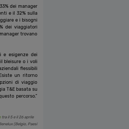
il 33% dei manager
enti e il 32% sulla
ggiare e i bisogni
% dei viaggiatori
el manager trovano
ti e esigenze dei
 bleisure o i voli
iendali flessibili
Esiste un ritorno
pzioni di viaggio
egia T&E basata su
questo percorso.”
h
tra il 5 e il 26 aprile
Benelux (Belgio, Paesi