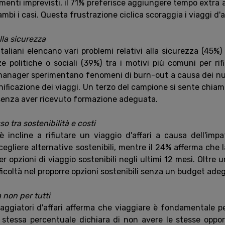
enti imprevisti, il 71% preferisce aggiungere tempo extra all'
ambi i casi. Questa frustrazione ciclica scoraggia i viaggi d'af
lla sicurezza
i italiani elencano vari problemi relativi alla sicurezza (45%
ze politiche o sociali (39%) tra i motivi più comuni per ri
el manager sperimentano fenomeni di burn-out a causa dei nu
nificazione dei viaggi. Un terzo del campione si sente chia
 senza aver ricevuto formazione adeguata.
so tra sostenibilità e costi
i è incline a rifiutare un viaggio d'affari a causa dell'im
 scegliere alternative sostenibili, mentre il 24% afferma che 
er opzioni di viaggio sostenibili negli ultimi 12 mesi. Oltre u
icoltà nel proporre opzioni sostenibili senza un budget ade
a non per tutti
 viaggiatori d'affari afferma che viaggiare è fondamentale pe
 stessa percentuale dichiara di non avere le stesse oppor