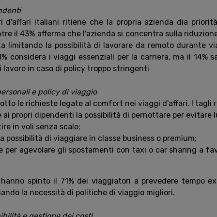
ndenti
i d'affari italiani ritiene che la propria azienda dia priorit
ntre il 43% afferma che l'azienda si concentra sulla riduzione 
a limitando la possibilità di lavorare da remoto durante vi
61% considera i viaggi essenziali per la carriera, ma il 14% 
i lavoro in caso di policy troppo stringenti
ersonali e policy di viaggio
to le richieste legate al comfort nei viaggi d'affari. I tagli
re ai propri dipendenti la possibilità di pernottare per evitare 
ire in voli senza scalo;
la possibilità di viaggiare in classe business o premium;
re per agevolare gli spostamenti con taxi o car sharing a fa
hanno spinto il 71% dei viaggiatori a prevedere tempo ex
ando la necessità di politiche di viaggio migliori.
ibilità e gestione dei costi