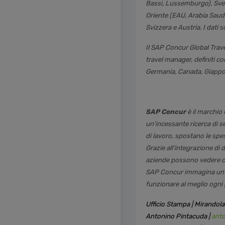
Bassi, Lussemburgo), Svezi
Oriente (EAU, Arabia Saudi
Svizzera e Austria. I dati 
Il SAP Concur Global Trave
travel manager, definiti c
Germania, Canada, Giappon
SAP Concur
è il marchio 
un'incessante ricerca di s
di lavoro, spostano le spe
Grazie all'integrazione di da
aziende possono vedere co
SAP Concur immagina un mo
funzionare al meglio ogni g
Ufficio Stampa | Mirandol
Antonino Pintacuda |
ant