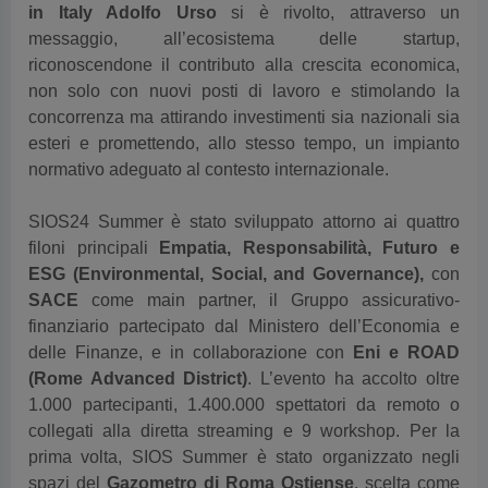
messaggio, all’ecosistema delle startup,
riconoscendone il contributo alla crescita economica,
non solo con nuovi posti di lavoro e stimolando la
concorrenza ma attirando investimenti sia nazionali sia
esteri e promettendo, allo stesso tempo, un impianto
normativo adeguato al contesto internazionale.
SIOS24 Summer è stato sviluppato attorno ai quattro
filoni principali
Empatia,
Responsabilità, Futuro e
ESG (Environmental, Social, and Governance),
con
SACE
come main partner, il Gruppo assicurativo-
finanziario partecipato dal Ministero dell’Economia e
delle Finanze, e in collaborazione con
Eni e ROAD
(Rome Advanced District)
. L’evento ha accolto oltre
1.000 partecipanti, 1.400.000 spettatori da remoto o
collegati alla diretta streaming e 9 workshop. Per la
prima volta, SIOS Summer è stato organizzato negli
spazi del
Gazometro di Roma Ostiense
, scelta come
sede per ospitare il summit. Durante la giornata è stato