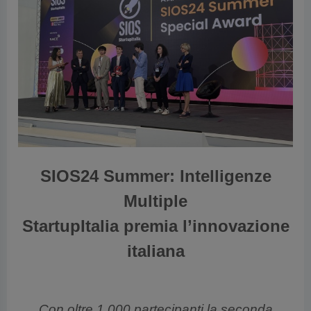
cedente
SIOS24 Summer: Intelligenze
Multiple
StartupItalia premia l’innovazione
italiana
Con oltre 1.000 partecipanti la seconda
edizione romana di StartupItalia Open Summit