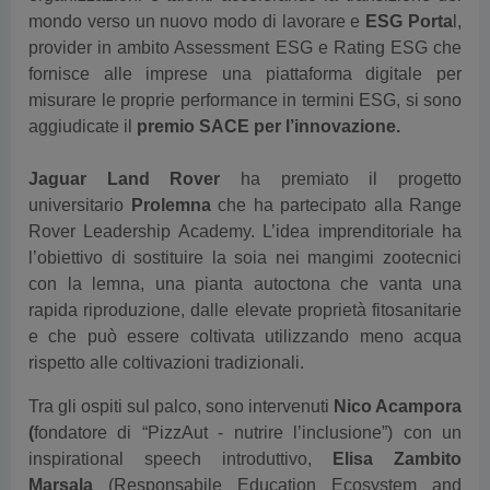
provider in ambito Assessment ESG e Rating ESG che
fornisce alle imprese una piattaforma digitale per
misurare le proprie performance in termini ESG, si sono
aggiudicate il
premio SACE per l’innovazione.
Jaguar Land Rover
ha premiato il progetto
universitario
Prolemna
che ha partecipato alla Range
Rover Leadership Academy. L’idea imprenditoriale ha
l’obiettivo di sostituire la soia nei mangimi zootecnici
con la lemna, una pianta autoctona che vanta una
rapida riproduzione, dalle elevate proprietà fitosanitarie
e che può essere coltivata utilizzando meno acqua
rispetto alle coltivazioni tradizionali.
Tra gli ospiti sul palco, sono intervenuti
Nico Acampora
(
fondatore di “PizzAut - nutrire l’inclusione”) con un
inspirational speech introduttivo,
Elisa Zambito
Marsala
(Responsabile Education Ecosystem and
Global Value Programs Intesa Sanpaolo) che insieme