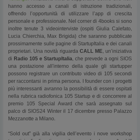
offrendo l’opportunità di utilizzare l’app di crescita
personale e professionale. Nel corner di 4books si sono
inoltre tenute 3 videointerviste (ospiti Giulia Calefato,
Lucia Chierchia, Max Brigida) che saranno pubblicate
prossimamente sulle pagine di StartupItalia e dei canali
proprietari. Una novità riguarda
CALL ME
, un’iniziativa
di
Radio 105 e StartupItalia
, che prevede a ogni SIOS
una postazione all'interno della quale gli startupper
possono registrare un contributo video di 105 secondi
per raccontarsi in prima persona. I founder con i progetti
più interessanti avranno la possibilità di essere ospitati
nella rubrica radiofonica 105 Startup e di concorrere al
premio 105 Special Award che sarà assegnato sul
palco di SIOS24 Winter il 17 dicembre presso Palazzo
Mezzanotte a Milano.
“Sold out” già alla vigilia dell’evento i nove workshop
tematici, finalizzati a sviluppare hard e soft skill
indispensabili per restare competitivi sul mercato di