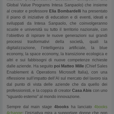
al creator e professore
Elia Bombardelli
ha presentato
il piano di iniziative di education e di eventi, ideati e
sviluppati da Intesa Sanpaolo, che coinvolgeranno
scuole e università su tutto il territorio nazionale, con
l’obiettivo di ispirare le nuove generazioni sui grandi
processi trasformativi della società, quali la
digitalizzazione, l’intelligenza artificiale, la blue
economy, la space economy, la transizione ecologica e
altri e sui fabbisogni di nuove competenze richieste
dalle aziende. Ha seguito
poi Matteo Mille
(Chief Sales
Enablement & Operations Microsoft Italia), con una
riflessione sull'impatto dell’AI sul mercato del lavoro sia
dal punto di vista delle aziende che da quello dei
professionisti, e la coppia di creator
Casa Abis
con uno
“sguardo esterno” al mondo innovazione.
Sempre dal main stage
4books
ha lanciato
4books
4change
: l'iniziativa mira a supportare donne che non
hanno accesso a canali di istruzione tradizionali,