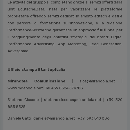
Le attività del gruppo si completano grazie ai servizi offerti dalla
unit Edutech&Data, nata per valorizzare le piattaforme
proprietarie offrendo servizi dedicati in ambito edtech e dati e
con percorsi di formazione sull’innovazione, e la divisione
Performance&Instal che garantisce un approccio full funnel per
il raggiungimento degli obiettivi strategici dei brand: Digital
Performance Advertising, App Marketing, Lead Generation,
Advergame.
Ufficio stampa StartupItalia
Mirandola Comunicazione
| sios@mirandola.net |
www.mirandola.net | Tel +39 0524.574708
Stefano Ciccone | stefano.ciccone@mirandola.net | +39 320
885 8525
Daniele Gatti | daniele@mirandola.net | +39 393 810 886