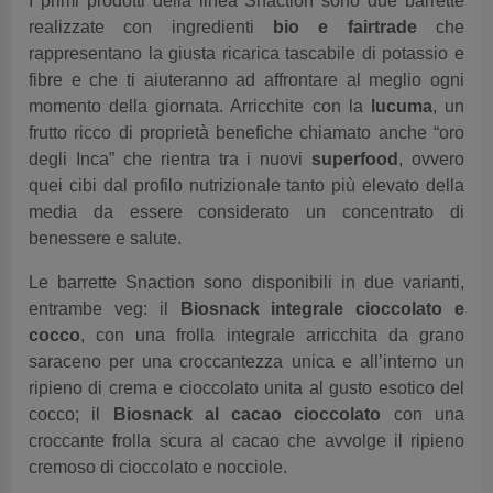
I primi prodotti della linea Snaction sono due barrette
realizzate con ingredienti
bio e fairtrade
che
rappresentano la giusta ricarica tascabile di potassio e
fibre e che ti aiuteranno ad affrontare al meglio ogni
momento della giornata. Arricchite con la
lucuma
, un
frutto ricco di proprietà benefiche chiamato anche “oro
degli Inca” che rientra tra i nuovi
superfood
, ovvero
quei cibi dal profilo nutrizionale tanto più elevato della
media da essere considerato un concentrato di
benessere e salute.
Le barrette Snaction sono disponibili in due varianti,
entrambe veg: il
Biosnack integrale cioccolato e
cocco
, con una frolla integrale arricchita da grano
saraceno per una croccantezza unica e all’interno un
ripieno di crema e cioccolato unita al gusto esotico del
cocco; il
Biosnack al cacao cioccolato
con una
croccante frolla scura al cacao che avvolge il ripieno
cremoso di cioccolato e nocciole.