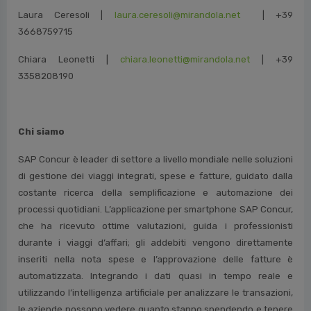
Laura Ceresoli |
laura.ceresoli@mirandola.net
| +39
3668759715
Chiara Leonetti |
chiara.leonetti@mirandola.net
| +39
3358208190
Chi siamo
SAP Concur è leader di settore a livello mondiale nelle soluzioni
di gestione dei viaggi integrati, spese e fatture, guidato dalla
costante ricerca della semplificazione e automazione dei
processi quotidiani. L’applicazione per smartphone SAP Concur,
che ha ricevuto ottime valutazioni, guida i professionisti
durante i viaggi d’affari; gli addebiti vengono direttamente
inseriti nella nota spese e l’approvazione delle fatture è
automatizzata. Integrando i dati quasi in tempo reale e
utilizzando l’intelligenza artificiale per analizzare le transazioni,
le aziende possono vedere quanto stanno spendendo e tenere