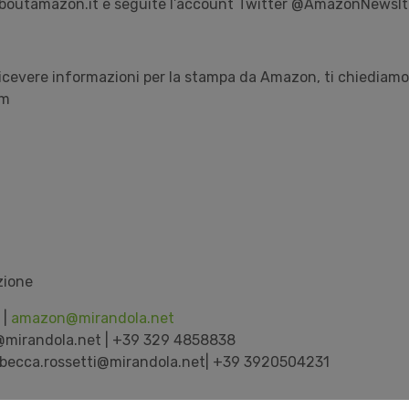
.aboutamazon.it e seguite l’account Twitter @AmazonNewsIt
icevere informazioni per la stampa da Amazon, ti chiediamo 
om
ce
icazione
 |
amazon@mirandola.net
a@mirandola.net | +39 329 4858838
rebecca.rossetti@mirandola.net| +39 3920504231