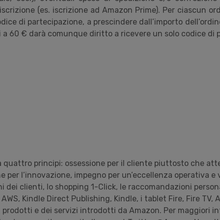
di iscrizione (es. iscrizione ad Amazon Prime). Per ciascun or
ice di partecipazione, a prescindere dall’importo dell’ordi
i a 60 € darà comunque diritto a ricevere un solo codice di 
uattro principi: ossessione per il cliente piuttosto che att
e per l’innovazione, impegno per un’eccellenza operativa e 
i dei clienti, lo shopping 1-Click, le raccomandazioni person
AWS, Kindle Direct Publishing, Kindle, i tablet Fire, Fire TV
 prodotti e dei servizi introdotti da Amazon. Per maggiori i