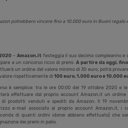
Amazon potrebbero vincere fino a 10.000 euro in Buoni regal
 2020
–
Amazon.it
festeggia il suo decimo compleanno e dà
cipare a un concorso ricco di premi.
A partire da oggi, fin
ettuerà un ordine
del valore minimo di 30 euro, potrà provar
valore rispettivamente di
100 euro, 1.000 euro e 10.000 e
rso è semplice: tra le ore 00:00 del 19 ottobre 2020 e le
erà effettuare dal proprio account Amazon.it
un ordine d
di prodotti venduti e spediti da Amazon. Il 19 novembr
irizzo e-mail associato al proprio account Amazon.it, i c
econda di quanti ordini idonei abbiano effettuato) che s
gnazione dei premi in palio.