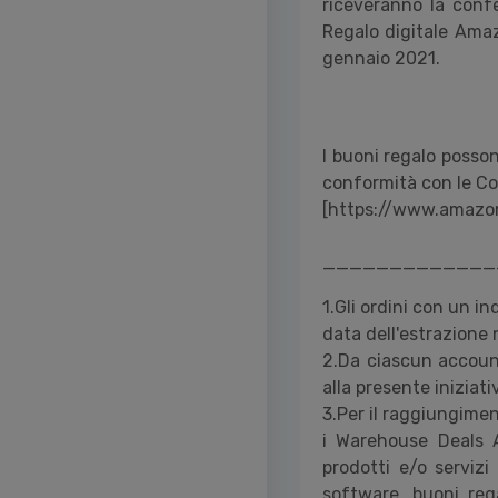
riceveranno la confe
Regalo digitale Amaz
gennaio 2021.
I buoni regalo posson
conformità con le Co
[https://www.amazon
_____________
1.
Gli ordini con un ind
data dell'estrazione 
2.Da ciascun account
alla presente iniziati
3.
Per il raggiungimen
i Warehouse Deals A
prodotti e/o serviz
software, buoni reg