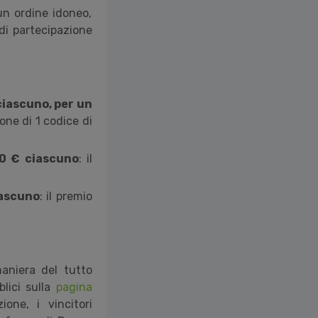
un ordine idoneo,
di partecipazione
ciascuno, per un
one di 1 codice di
0 €
ciascuno
: il
iascuno
: il premio
aniera del tutto
blici sulla
pagina
one, i vincitori