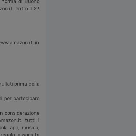
o forma di Buono
on.it, entro il 23
 www.amazon.it, in
nullati prima della
ei per partecipare
 in considerazione
mazon.it, tutti i
ook, app, musica,
 regalo associate