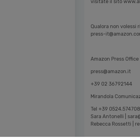
visitate il sito www
Qualora non volessi r
press-it@amazon.c
Amazon Press Offi
press@amazon.it
+39 02 36792144
Mirandola Comun
Tel +39 0524.574708
Sara Antonelli | sar
Rebecca Rossetti | 