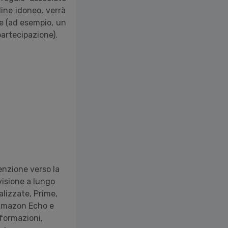
dine idoneo, verrà
ne (ad esempio, un
partecipazione).
enzione verso la
visione a lungo
alizzate, Prime,
, Amazon Echo e
nformazioni,