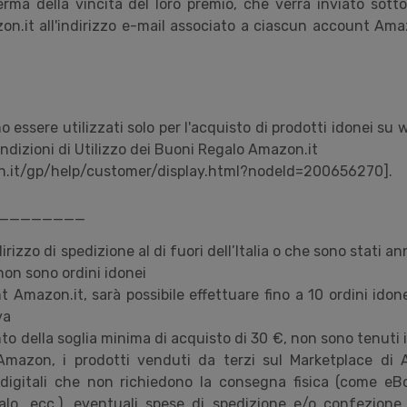
rma della vincita del loro premio, che verrà inviato
sott
on.it all'indirizzo e-mail associato a ciascun account Amaz
o essere utilizzati solo per l'acquisto di prodotti idonei su
ndizioni di Utilizzo dei Buoni Regalo Amazon.it
.it/gp/help/customer/display.html?nodeId=200656270].
________
irizzo di spedizione al di fuori dell’Italia o che sono stati an
non sono ordini idonei
 Amazon.it, sarà possibile effettuare fino a 10 ordini idon
va
to della soglia minima di acquisto di 30 €, non sono tenuti
mazon, i prodotti venduti da terzi sul Marketplace di A
i digitali che non richiedono la consegna fisica (come eB
alo, ecc.), eventuali spese di spedizione e/o confezione