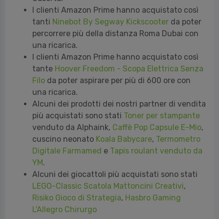
c’è tra il Duomo di Milano e la Reggia di
Caserta.
I clienti Amazon Prime hanno acquistato così
tanti
Ninebot By Segway Kickscooter
da poter
percorrere più della distanza Roma Dubai con
una ricarica.
I clienti Amazon Prime hanno acquistato così
tante
Hoover Freedom - Scopa Elettrica Senza
Filo
da poter aspirare per più di 600 ore con
una ricarica.
Alcuni dei prodotti dei nostri partner di vendita
più acquistati sono stati
Toner per stampante
venduto da Alphaink,
Caffè Pop Capsule E-Mio
,
cuscino neonato
Koala Babycare
,
Termometro
Digitale Farmamed
e
Tapis roulant venduto da
YM
.
Alcuni dei giocattoli più acquistati sono stati
LEGO-Classic Scatola Mattoncini Creativi
,
Risiko Gioco di Strategia
,
Hasbro Gaming