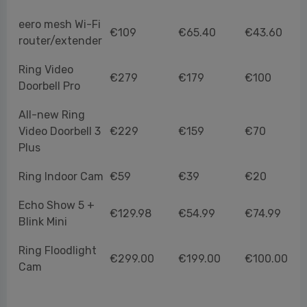
Kindle
€79.99
€54.99
€25
eero mesh Wi-Fi
€109
€65.40
€43.60
router/extender
Ring Video
€279
€179
€100
Doorbell Pro
All-new Ring
Video Doorbell 3
€229
€159
€70
Plus
Ring Indoor Cam
€59
€39
€20
Echo Show 5 +
€129.98
€54.99
€74.99
Blink Mini
Ring Floodlight
€299.00
€199.00
€100.00
Cam