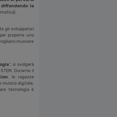
 diffondendo la
ematica).
a gli sviluppatori
 per proporre uno
 vogliano muovere
logia
”, si svolgerà
e STEM. Durante il
tion
, le ragazze
 musica digitale,
fare tecnologia è