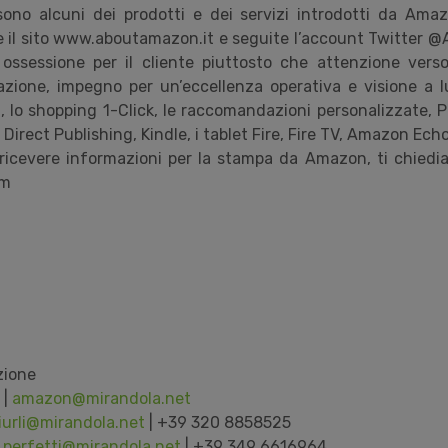
no alcuni dei prodotti e dei servizi introdotti da Amaz
te il sito www.aboutamazon.it e seguite l’account Twitter
: ossessione per il cliente piuttosto che attenzione vers
vazione, impegno per un’eccellenza operativa e visione a 
i, lo shopping 1-Click, le raccomandazioni personalizzate, P
irect Publishing, Kindle, i tablet Fire, Fire TV, Amazon Ech
ricevere informazioni per la stampa da Amazon, ti chiedia
om
zione
 |
amazon@mirandola.net
iurli@mirandola.net
| +39 320 8858525
.perfetti@mirandola.net
| +39 349 6616964