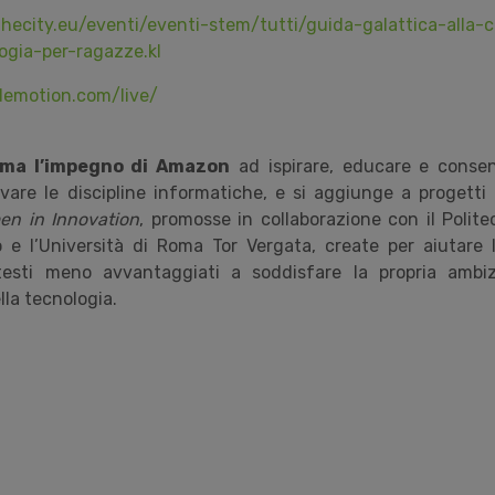
ecity.eu/eventi/eventi-stem/tutti/guida-galattica-alla-c
ogia-per-ragazze.kl
odemotion.com/live/
erma l’impegno di Amazon
ad ispirare, educare e consen
ovare le discipline informatiche, e si aggiunge a progetti
 in Innovation
, promosse in collaborazione con il Politec
no e l’Università di Roma Tor Vergata, create per aiutare
testi meno avvantaggiati a soddisfare la propria ambiz
lla tecnologia.