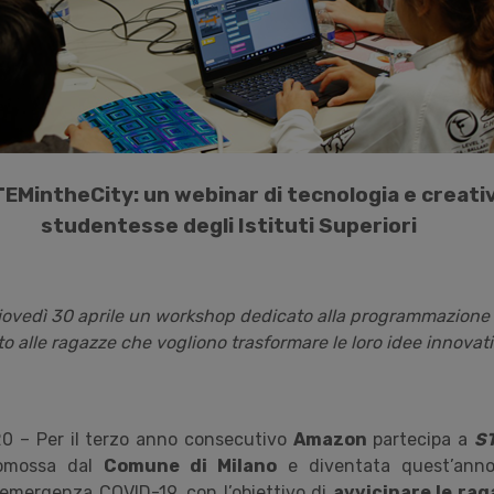
MintheCity: un webinar di tecnologia e creativ
studentesse degli Istituti Superiori
iovedì 30 aprile un workshop dedicato alla programmazione e
to alle ragazze che vogliono trasformare le loro idee innovati
20 – Per il terzo anno consecutivo
Amazon
partecipa a
ST
promossa dal
Comune di Milano
e diventata quest’ann
l’emergenza COVID-19, con l’obiettivo di
avvicinare le rag