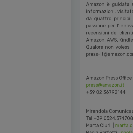
Amazon è guidata so
informazioni, visita
da quattro principi
passione per l’inno
recensioni dei client
Amazon, AWS, Kindle D
Qualora non volessi 
press-it@amazon.c
Amazon Press Office
press@amazon.it
+39 02 36792144
Mirandola Comunica
Tel +39 0524.574708
Marta Ciurli |
marta.c
Paola Perfetti |
paola