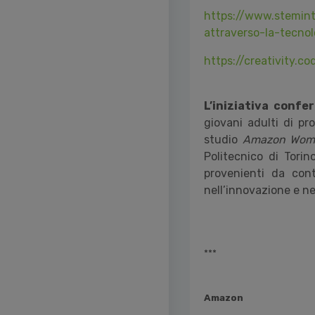
https://www.steminth
attraverso-la-tecnol
https://creativity.c
L’iniziativa conf
giovani adulti di pr
studio
Amazon Women
Politecnico di Tori
provenienti da con
nell’innovazione e ne
***
Amazon