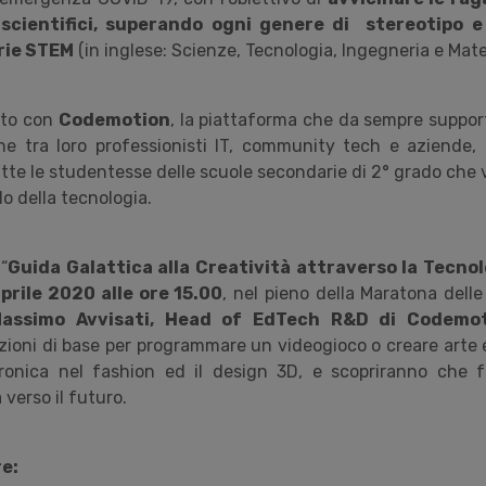
-scientifici, superando ogni genere di stereotipo e
rie STEM
(in inglese: Scienze, Tecnologia, Ingegneria e Mat
ato con
Codemotion
, la piattaforma che da sempre support
ne tra loro professionisti IT, community tech e aziende,
utte le studentesse delle scuole secondarie di 2° grado che
do della tecnologia.
 “
Guida Galattica alla Creatività attraverso la Tecno
prile 2020 alle ore 15.00
, nel pieno della Maratona dell
ssimo Avvisati, Head of EdTech R&D di Codemo
ioni di base per programmare un videogioco o creare arte e
tronica nel fashion ed il design 3D, e scopriranno che 
 verso il futuro.
re: