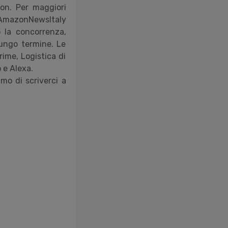
on. Per maggiori
 @AmazonNewsItaly
o la concorrenza,
lungo termine. Le
rime, Logistica di
o e Alexa.
mo di scriverci a