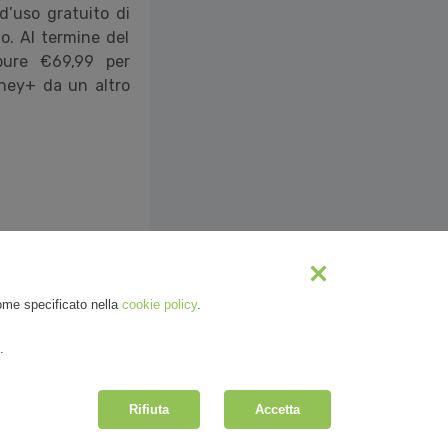
 d’uso gratuito di
o. Al termine del
pure €69,99 per
sney+ da un altro
come specificato nella
cookie policy
.
.
Rifiuta
Accetta
| R.E.A. MI-2100137 |
Privacy
&
Cookie Policy