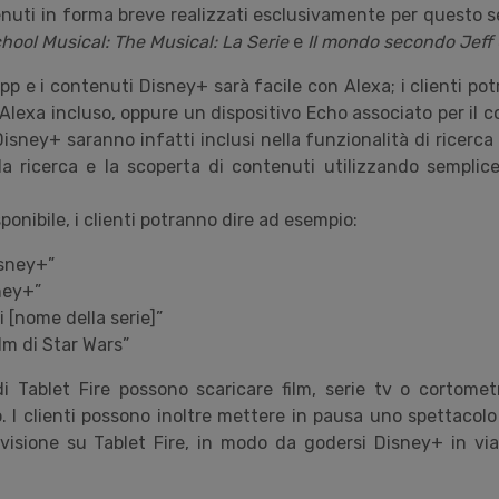
uti in forma breve realizzati esclusivamente per questo s
hool Musical: The Musical: La Serie
e
Il mondo secondo Jeff
app e i contenuti Disney+ sarà facile con Alexa; i clienti potr
lexa incluso, oppure un dispositivo Echo associato per il c
isney+ saranno infatti inclusi nella funzionalità di ricerca 
la ricerca e la scoperta di contenuti utilizzando semplic
ponibile, i clienti potranno dire ad esempio:
Disney+”
sney+”
i [nome della serie]”
ilm di Star Wars”
 di Tablet Fire possono scaricare film, serie tv o cortomet
 I clienti possono inoltre mettere in pausa uno spettacolo 
 visione su Tablet Fire, in modo da godersi Disney+ in vi