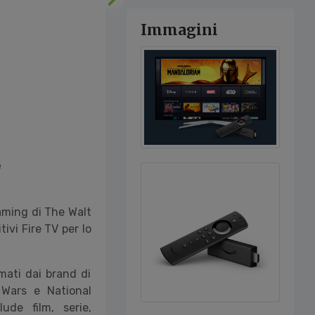
Successivo
Immagini
e
eaming di The Walt
tivi Fire TV per lo
mati dai brand di
r Wars e National
de film, serie,