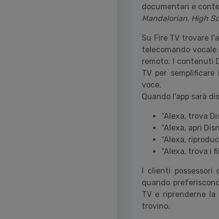
documentari e conten
Mandalorian, High Sc
Su Fire TV trovare l'
telecomando vocale A
remoto. I contenuti D
TV per semplificare 
voce.
Quando l'app sarà dis
“Alexa, trova 
“Alexa, apri Di
“Alexa, riproduc
“Alexa, trova i f
I clienti possessori
quando preferiscono.
TV e riprenderne la
trovino.