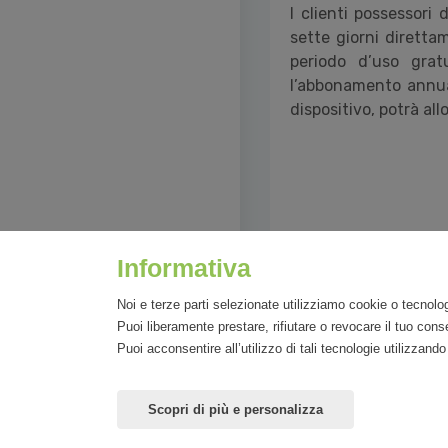
I clienti possessori 
sette giorni diretta
periodo d’uso grat
l’abbonamento annua
dispositivo, potrà al
Informativa
Caricato il 04/03/2
Noi e terze parti selezionate utilizziamo cookie o tecnolog
Puoi liberamente prestare, rifiutare o revocare il tuo co
Puoi acconsentire all’utilizzo di tali tecnologie utilizzan
Scopri di più e personalizza