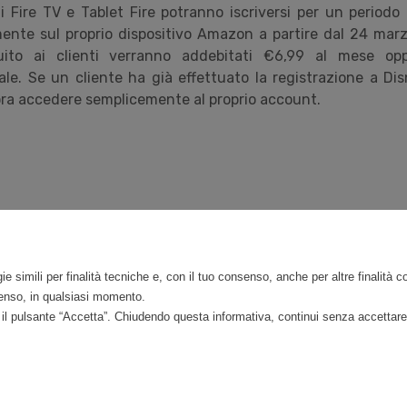
di Fire TV e Tablet Fire potranno iscriversi per un periodo
mente sul proprio dispositivo Amazon a partire dal 24 marz
uito ai clienti verranno addebitati €6,99 al mese op
le. Se un cliente ha già effettuato la registrazione a Di
lora accedere semplicemente al proprio account.
020
ie simili per finalità tecniche e, con il tuo consenso, anche per altre finalità 
nsenso, in qualsiasi momento.
do il pulsante “Accetta”. Chiudendo questa informativa, continui senza accettare
©
Mirandola Comunicazione S.r.l.
| P.IVA IT09580130962 | Cap. Soc. €30.000,00 i.v. 