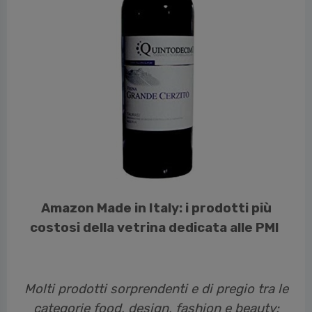
cedente
Amazon Made in Italy: i prodotti più
costosi della vetrina dedicata alle PMI
Molti prodotti sorprendenti e di pregio tra le
categorie food, design, fashion e beauty:
dalla coppia di bronzi di riace al formaggio,