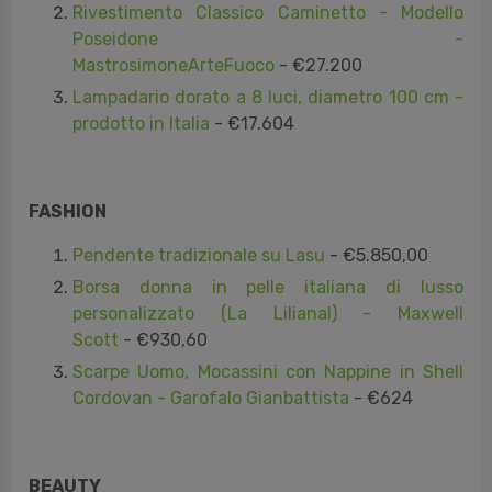
MastrosimoneArteFuoco
- €27.200
Lampadario dorato a 8 luci, diametro 100 cm -
prodotto in Italia
- €17.604
FASHION
Pendente tradizionale su Lasu
- €5.850,00
Borsa donna in pelle italiana di lusso
personalizzato (La Lilianal) - Maxwell
Scott
- €930,60
Scarpe Uomo, Mocassini con Nappine in Shell
Cordovan - Garofalo Gianbattista
- €624
BEAUTY
Kit Siero Lifting Istantaneo e Trattamento Viso