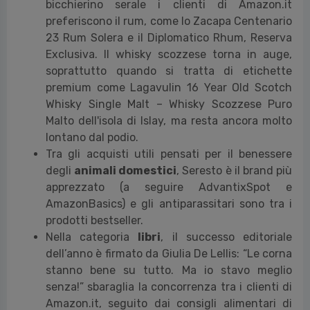
bicchierino serale i clienti di Amazon.it
preferiscono il rum, come lo Zacapa Centenario
23 Rum Solera e il Diplomatico Rhum, Reserva
Exclusiva. Il whisky scozzese torna in auge,
soprattutto quando si tratta di etichette
premium come Lagavulin 16 Year Old Scotch
Whisky Single Malt – Whisky Scozzese Puro
Malto dell'isola di Islay, ma resta ancora molto
lontano dal podio.
Tra gli acquisti utili pensati per il benessere
degli
animali domestici
, Seresto è il brand più
apprezzato (a seguire AdvantixSpot e
AmazonBasics) e gli antiparassitari sono tra i
prodotti bestseller.
Nella categoria
libri
, il successo editoriale
dell’anno è firmato da Giulia De Lellis: “Le corna
stanno bene su tutto. Ma io stavo meglio
senza!” sbaraglia la concorrenza tra i clienti di
Amazon.it, seguito dai consigli alimentari di