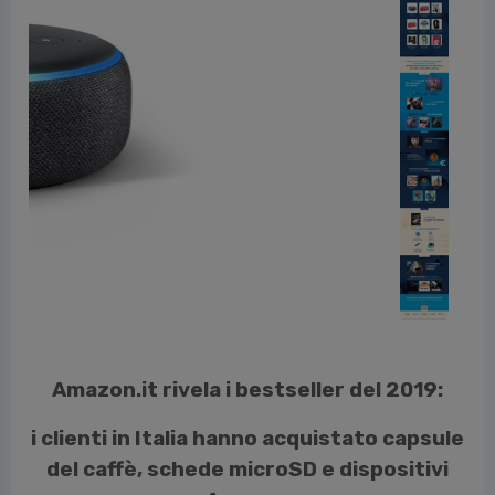
cedente
Amazon.it rivela i bestseller del 2019:
i clienti in Italia hanno acquistato capsule
del caffè, schede microSD e dispositivi