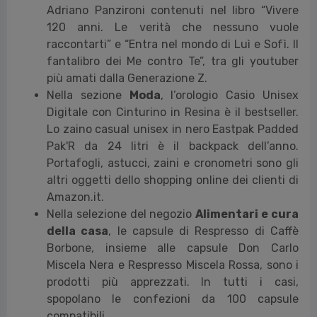
Adriano Panzironi contenuti nel libro “Vivere
120 anni. Le verità che nessuno vuole
raccontarti” e “Entra nel mondo di Luì e Sofì. Il
fantalibro dei Me contro Te”, tra gli youtuber
più amati dalla Generazione Z.
Nella sezione
Moda
, l’orologio Casio Unisex
Digitale con Cinturino in Resina è il bestseller.
Lo zaino casual unisex in nero Eastpak Padded
Pak'R da 24 litri è il backpack dell’anno.
Portafogli, astucci, zaini e cronometri sono gli
altri oggetti dello shopping online dei clienti di
Amazon.it.
Nella selezione del negozio
Alimentari e cura
della casa
, le capsule di Respresso di Caffè
Borbone, insieme alle capsule Don Carlo
Miscela Nera e Respresso Miscela Rossa, sono i
prodotti più apprezzati. In tutti i casi,
spopolano le confezioni da 100 capsule
compatibili.