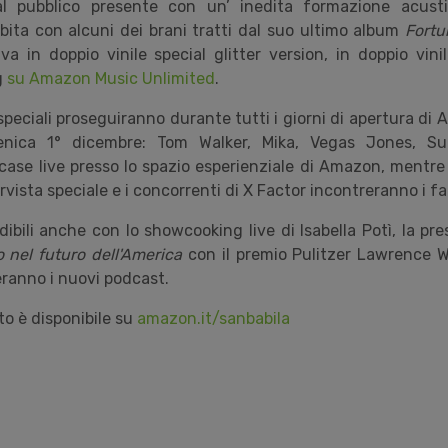
al pubblico presente con un’
inedita
formazione acusti
ibita con alcuni dei brani tratti dal suo ultimo album
Fortu
va in doppio vinile special glitter version, in doppio vini
g
su Amazon Music Unlimited
.
 speciali proseguiranno durante tutti i giorni di apertura 
enica 1° dicembre: Tom Walker, Mika, Vegas Jones, Su
case live presso lo spazio esperienziale di Amazon, mentre 
rvista speciale e i concorrenti di X Factor incontreranno i fa
bili anche con lo showcooking live di Isabella Potì, la pr
io nel futuro dell'America
con il premio Pulitzer Lawrence Wr
ranno i nuovi podcast.
o è disponibile su
amazon.it/sanbabila