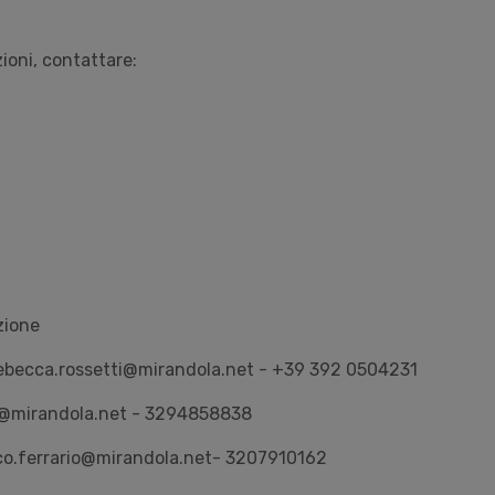
zioni, contattare:
zione
rebecca.rossetti@mirandola.net - +39 392 0504231
ra@mirandola.net - 3294858838
rco.ferrario@mirandola.net- 3207910162