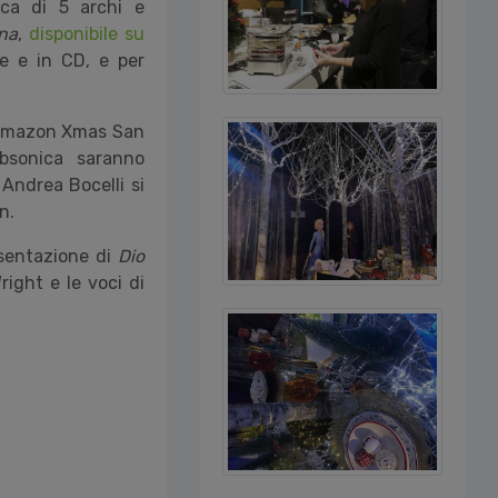
ca di 5 archi e
na
,
disponibile su
le e in CD, e per
di Amazon Xmas San
bsonica saranno
Andrea Bocelli si
n.
esentazione di
Dio
ight e le voci di