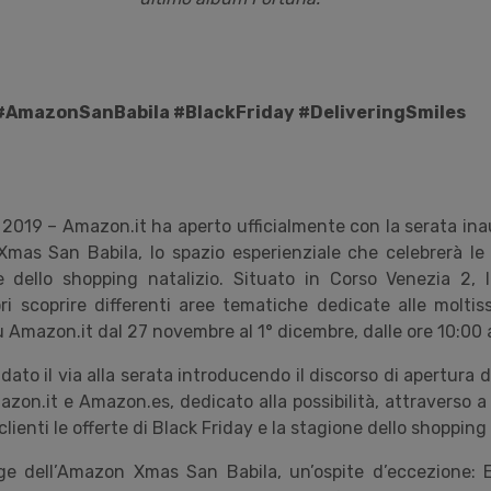
#AmazonSanBabila #BlackFriday #DeliveringSmiles
2019 – Amazon.it ha aperto ufficialmente con la serata inau
as San Babila, lo spazio esperienziale che celebrerà le 
e dello shopping natalizio. Situato in Corso Venezia 2, 
tori scoprire differenti aree tematiche dedicate alle molti
su Amazon.it dal 27 novembre al 1° dicembre, dalle ore 10:00 a
dato il via alla serata introducendo il discorso di apertura di
zon.it e Amazon.es, dedicato alla possibilità, attraverso a
lienti le offerte di Black Friday e la stagione dello shopping 
ge dell’Amazon Xmas San Babila, un’ospite d’eccezione: