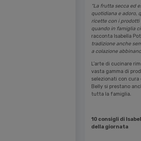
“La frutta secca ed 
quotidiana e adoro, q
ricette con i prodott
quando in famiglia c
racconta Isabella Pot
tradizione anche sem
a colazione abbinand
L’arte di cucinare ri
vasta gamma di prodot
selezionati con cura 
Belly si prestano anch
tutta la famiglia.
10 consigli di Isab
della giornata