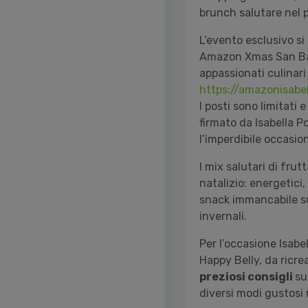
brunch salutare nel p
L’evento esclusivo si
Amazon Xmas San Babil
appassionati culinari
https://amazonisabel
I posti sono limitati 
firmato da Isabella P
l’imperdibile occasio
I mix salutari di fru
natalizio: energetici,
snack immancabile sul
invernali.
Per l’occasione Isabe
Happy Belly, da ricrea
preziosi consigli
su
diversi modi gustosi 