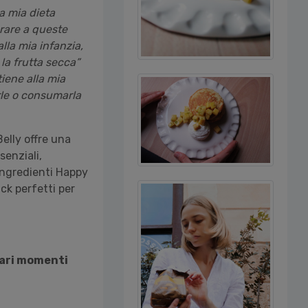
a mia dieta
orare a queste
lla mia infanzia,
la frutta secca”
iene alla mia
rle o consumarla
elly offre una
senziali,
 ingredienti Happy
ack perfetti per
 vari momenti