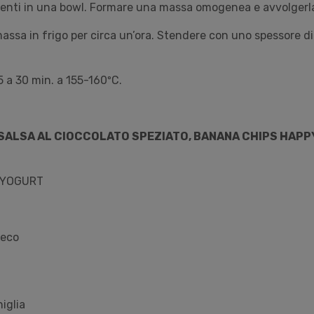
dienti in una bowl. Formare una massa omogenea e avvolgerla 
massa in frigo per circa un’ora. Stendere con uno spessore di
5 a 30 min. a 155-160ºC.
SALSA AL CIOCCOLATO SPEZIATO, BANANA CHIPS HAPPY
 YOGURT
reco
niglia