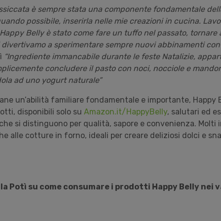
essiccata è sempre stata una componente fondamentale dell
uando possibile, inserirla nelle mie creazioni in cucina. Lav
i Happy Belly è stato come fare un tuffo nel passato, tornare a
i divertivamo a sperimentare sempre nuovi abbinamenti con 
ì
“Ingrediente immancabile durante le feste Natalizie, appart
plicemente concludere il pasto con noci, nocciole e mando
ola ad uno yogurt naturale”
mane un’abilità familiare fondamentale e importante, Happy B
ti, disponibili solo su
Amazon.it/HappyBelly
, salutari ed es
che si distinguono per qualità, sapore e convenienza. Molti
e alle cotture in forno, ideali per creare deliziosi dolci e sn
ella Potì su come consumare i prodotti Happy Belly nei