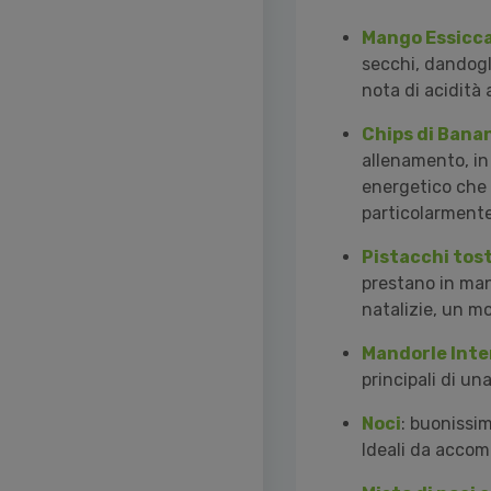
Mango Essicc
secchi, dandogl
nota di acidità 
Chips di Bana
allenamento, in
energetico che 
particolarment
Pistacchi tost
prestano in mani
natalizie, un mo
Mandorle Inte
principali di u
Noci
: buonissim
Ideali da acco