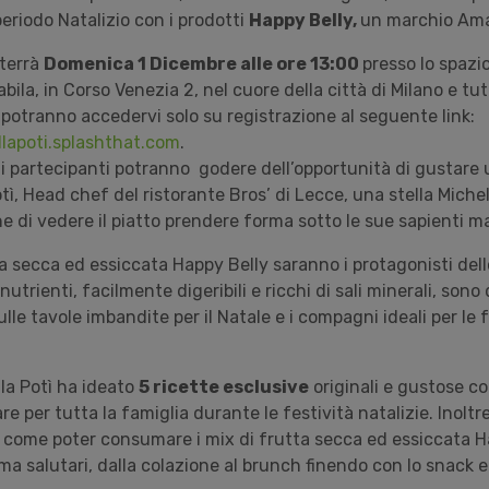
eriodo Natalizio con i prodotti
Happy Belly,
un marchio Am
 terrà
Domenica 1 Dicembre alle ore 13:00
presso lo spazi
a, in Corso Venezia 2, nel cuore della città di Milano e tutt
 potranno accedervi solo su registrazione al seguente link:
lapoti.splashthat.com
.
e
i partecipanti potranno godere dell’opportunità di gustare
otì, Head chef del ristorante Bros’ di Lecce, una stella Michel
ne di vedere il piatto prendere forma sotto le sue sapienti m
tta secca ed essiccata Happy Belly saranno i protagonisti de
 nutrienti, facilmente digeribili e ricchi di sali minerali, son
le tavole imbandite per il Natale e i compagni ideali per le
lla Potì ha ideato
5 ricette esclusive
originali e gustose co
re per tutta la famiglia durante le festività natalizie. Inolt
 come poter consumare i mix di frutta secca ed essiccata H
ma salutari, dalla colazione al brunch finendo con lo snack 