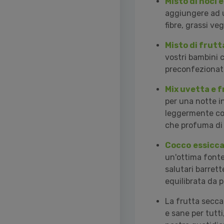
Misto di noci e 
aggiungere ad u
fibre, grassi ve
Misto di frutt
vostri bambini 
preconfezionate 
Mix uvetta e f
per una notte i
leggermente con
che profuma di 
Cocco
essicc
un'ottima fonte 
salutari barret
equilibrata da 
La frutta secc
e sane per tutt