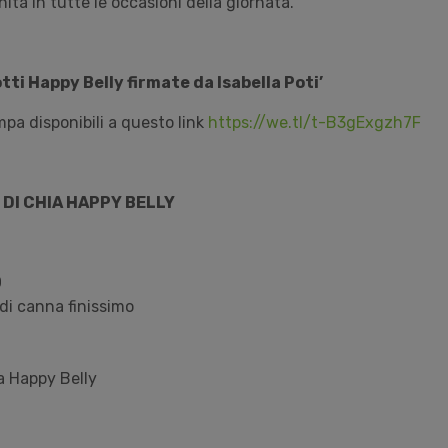
ità in tutte le occasioni della giornata.
tti Happy Belly firmate da Isabella Poti’
pa disponibili a questo link
https://we.tl/t-B3gExgzh7F
 DI CHIA HAPPY BELLY
0
di canna finissimo
a Happy Belly