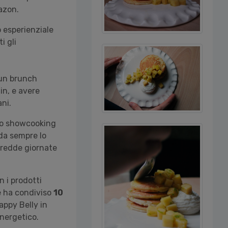
azon.
o esperienziale
i gli
 un brunch
in, e avere
ani.
llo showcooking
o da sempre lo
 fredde giornate
n i prodotti
re ha condiviso
10
appy Belly in
energetico.