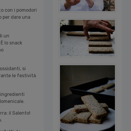
to con i pomodori
o per dare una
di un
 È lo snack
no
iossidanti, si
ante le festività
ingredienti
domenicale.
ra: il Salento!
o.