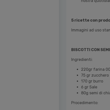
nostra quotidian
5 ricette con prodo
Immagini ad uso stam
BISCOTTI CON SEMI
Ingredienti:
220gr farina 0
75 gr zucchero 
170 gr burro
6 gr Sale
80g semi di chi
Procedimento: