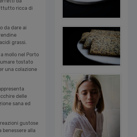
perfetti da
tutto ricca di
o da dare ai
erendine
acidi grassi.
 a mollo nel Porto
nsumare tostato
per una colazione
rappresenta
icchire delle
uzione sana ed
creazioni gustose
a benessere alla