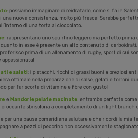
ato
: possiamo immaginare di reidratarlo, come si fa in Salen
i una nuova consistenza, molto più fresca! Sarebbe perfett
all’interno di una torta al cioccolato.
ne
: rappresentano uno spuntino leggero ma perfetto prima 
 quanto in esse è presente un alto contenuto di carboidrati.
preferisco prima di un allenamento di rugby, sport di cui so
e appassionata!
ati e salati
: i pistacchi, ricchi di grassi buoni e preziosi ant
era ottimale nella preparazione di salse, gelati e torroni dur
do per far scorta di vitamine e fibre con gusto!
re
e
Mandorle pelate macinate
: entrambe perfette come 
na croccante sbrisolona a completamento di un light brunch 
e per una pausa pomeridiana salutare e che ricordi la mia ter
mpagnare a pezzi di pecorino non eccessivamente stagionat