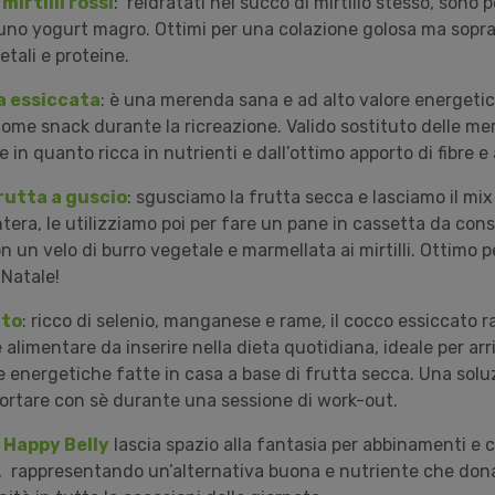
mirtilli rossi
: reidratati nel succo di mirtillo stesso, sono 
no yogurt magro. Ottimi per una colazione golosa ma soprat
getali e proteine.
a essiccata
: è una merenda sana e ad alto valore energetic
come snack durante la ricreazione. Valido sostituto delle m
in quanto ricca in nutrienti e dall’ottimo apporto di fibre e 
rutta a guscio
:
sgusciamo la frutta secca e lasciamo il mix
ntera, le utilizziamo poi per fare un pane in cassetta da co
 un velo di burro vegetale e marmellata ai mirtilli. Ottimo 
Natale!
ato
: ricco di selenio, manganese e rame, il cocco essiccato 
alimentare da inserire nella dieta quotidiana, ideale per arr
te energetiche fatte in casa a base di frutta secca. Una sol
portare con sè durante una sessione di work-out.
a
Happy Belly
lascia spazio alla fantasia per abbinamenti e 
i, rappresentando un’alternativa buona e nutriente che don