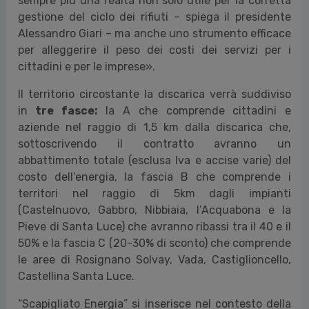
sempre più una realtà non solo utile per la corretta
gestione del ciclo dei rifiuti – spiega il presidente
Alessandro Giari – ma anche uno strumento efficace
per alleggerire il peso dei costi dei servizi per i
cittadini e per le imprese».
Il territorio circostante la discarica verrà suddiviso
in
tre fasce:
la A che comprende cittadini e
aziende nel raggio di 1,5 km dalla discarica che,
sottoscrivendo il contratto avranno un
abbattimento totale (esclusa Iva e accise varie) del
costo dell’energia, la fascia B che comprende i
territori nel raggio di 5km dagli impianti
(Castelnuovo, Gabbro, Nibbiaia, l’Acquabona e la
Pieve di Santa Luce) che avranno ribassi tra il 40 e il
50% e la fascia C (20-30% di sconto) che comprende
le aree di Rosignano Solvay, Vada, Castiglioncello,
Castellina Santa Luce.
“Scapigliato Energia” si inserisce nel contesto della