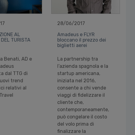
17
28/06/2017
ZIONE AL
Amadeus e FLYR
 DEL TURISTA
bloccano il prezzo dei
biglietti aerei
a Benati, AD e
La partnership tra
madeus
l’azienda spagnola e la
 dal TTG di
startup americana,
nuovi trend
iniziata nel 2016,
i relativi al
consente a chi vende
Travel
viaggi di fidelizzare il
cliente che,
contemporaneamente,
può congelare il costo
del volo prima di
finalizzare la