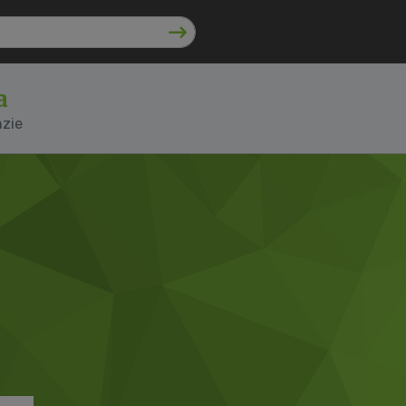
a
nzie