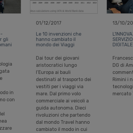
01/12/2017
13/10/20
 -
Le 10 invenzioni che
L'INNOVA
 gli
hanno cambiato il
SERVIZIO
domani
mondo dei Viaggi
DIGITALE
Dai tour dei giovani
Francesc
ologia
aristocratici lungo
DG di A
egata
l’Europa ai bauli
commenta
le
destinati al trasporto dei
Rimini i 
vestiti per i viaggi via
tecnologic
odo in
mare. Dal primo volo
mercato 
emo con
commerciale ai veicoli a
guida autonoma. Dieci
del
rivoluzioni che partendo
inea
dal mondo Travel hanno
izzare
cambiato il modo in cui