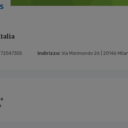
talia
72547305
Indirizzo:
Via Morimondo 26 | 20146 Milan
ia
o