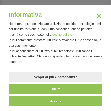
Telefono:
+39 0245075259
Informativa
Indirizzo:
C.so San Gottardo 18 | 20136 Milano
Noi e terze parti selezionate utilizziamo cookie o tecnologie simili
MI
per finalità tecniche e, con il tuo consenso, anche per altre
finalità come specificato nella
cookie policy
.
Puoi liberamente prestare, rifiutare o revocare il tuo consenso, in
qualsiasi momento.
Organizzazioni
Puoi acconsentire all’utilizzo di tali tecnologie utilizzando il
pulsante “Accetta”. Chiudendo questa informativa, continui senza
accettare.
Scopri di più e personalizza
Rifiuta
©
Mirandola Comunicazione S.r.l.
| P.IVA IT09580130962 | Cap. Soc.
Accetta
€30.000,00 i.v. | R.E.A. MI-2100137 |
Privacy
&
Cookie Policy