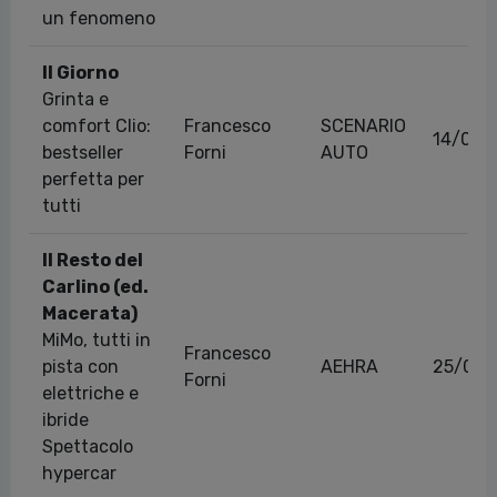
un fenomeno
Il Giorno
Grinta e
comfort Clio:
Francesco
SCENARIO
14/09/
bestseller
Forni
AUTO
perfetta per
tutti
Il Resto del
Carlino (ed.
Macerata)
MiMo, tutti in
Francesco
pista con
AEHRA
25/06/
Forni
elettriche e
ibride
Spettacolo
hypercar