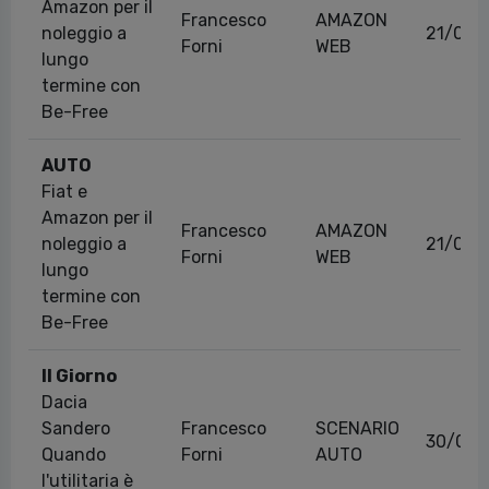
Amazon per il
Francesco
AMAZON
noleggio a
21/03/
Forni
WEB
lungo
termine con
Be-Free
AUTO
Fiat e
Amazon per il
Francesco
AMAZON
noleggio a
21/03/
Forni
WEB
lungo
termine con
Be-Free
Il Giorno
Dacia
Sandero
Francesco
SCENARIO
30/01/
Quando
Forni
AUTO
l'utilitaria è