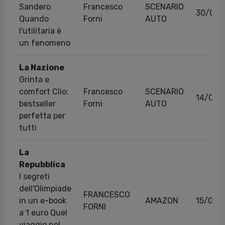
Sandero
Francesco
SCENARIO
30/01/
Quando
Forni
AUTO
l'utilitaria è
un fenomeno
La Nazione
Grinta e
comfort Clio:
Francesco
SCENARIO
14/09/
bestseller
Forni
AUTO
perfetta per
tutti
La
Repubblica
I segreti
dell'Olimpiade
FRANCESCO
in un e-book
AMAZON
15/01/
FORNI
a 1 euro Quel
viaggio nel