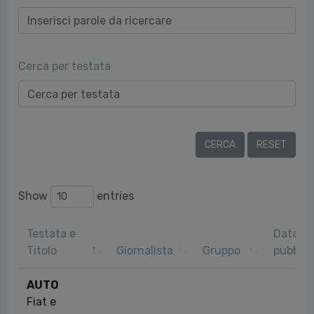
Cerca per testata
Show
entries
Testata e
Data
Titolo
Giornalista
Gruppo
pubblic
AUTO
Fiat e