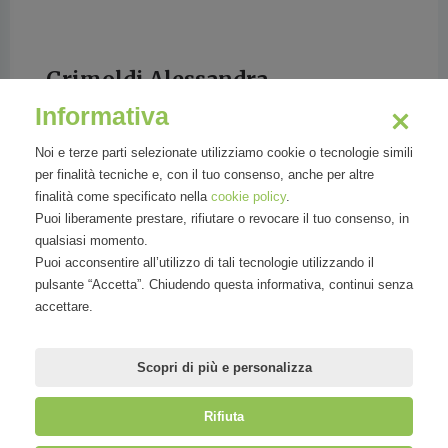
Grimoldi Alessandra
Informativa
Consumer Experience Digital Lead at Whirlpool
EMEA
Noi e terze parti selezionate utilizziamo cookie o tecnologie simili
per finalità tecniche e, con il tuo consenso, anche per altre
finalità come specificato nella
cookie policy
.
Puoi liberamente prestare, rifiutare o revocare il tuo consenso, in
qualsiasi momento.
My passion is new start up and creating new
Puoi acconsentire all’utilizzo di tali tecnologie utilizzando il
positions from scratch, great passion for
pulsante “Accetta”. Chiudendo questa informativa, continui senza
eBusiness and digital marketing. Strategic
accettare.
thinking and innovation are strongly
embedded in my wa
Scopri di più e personalizza
Rifiuta