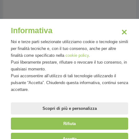
Paschina Donatella
Informativa
CIO of Ermenegildo Zegna Group
Noi e terze parti selezionate utilizziamo cookie o tecnologie simili
per finalità tecniche e, con il tuo consenso, anche per altre
finalità come specificato nella
cookie policy
.
Puoi liberamente prestare, rifiutare o revocare il tuo consenso, in
qualsiasi momento.
Donatella Paschina is the CIO of Ermenegildo
Puoi acconsentire all’utilizzo di tali tecnologie utilizzando il
Zegna Group, the worldwide leader in luxury
pulsante “Accetta”. Chiudendo questa informativa, continui senza
menswear present in more than 35 countries.
accettare.
The experience gained in the Manufacturing
and Ret
Scopri di più e personalizza
Rifiuta
©
Mirandola Comunicazione S.r.l.
| P.IVA IT09580130962 | Cap. Soc.
Accetta