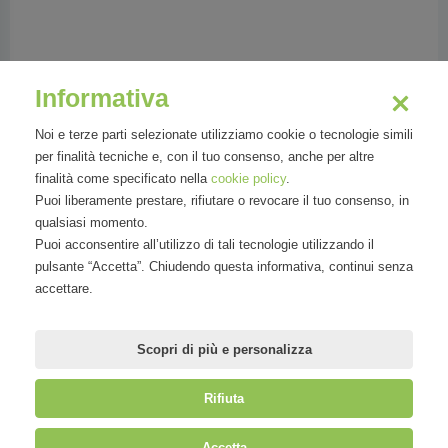
Cannavale Fabio
Informativa
Founder & Chairman at lastminute.com
Noi e terze parti selezionate utilizziamo cookie o tecnologie simili
per finalità tecniche e, con il tuo consenso, anche per altre
finalità come specificato nella
cookie policy
.
Puoi liberamente prestare, rifiutare o revocare il tuo consenso, in
qualsiasi momento.
Fabio Cannavale holds a diploma in
Puoi acconsentire all’utilizzo di tali tecnologie utilizzando il
engineering from Politecnico di Milano and
pulsante “Accetta”. Chiudendo questa informativa, continui senza
holds an MBA from INSEAD, Fontainebleau,
accettare.
France. In 2004, he cofounded Volagratis.com
and has acted as Ch
Scopri di più e personalizza
Rifiuta
©
Mirandola Comunicazione S.r.l.
| P.IVA IT09580130962 | Cap. Soc.
Accetta