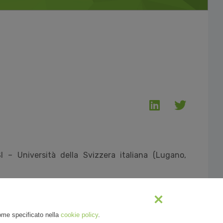
 – Università della Svizzera italiana (Lugano,
come specificato nella
cookie policy
.