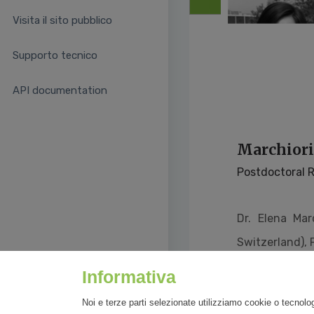
Visita il sito pubblico
Supporto tecnico
API documentation
Marchiori
Postdoctoral R
Dr. Elena Mar
Switzerland),
Informativa
Noi e terze parti selezionate utilizziamo cookie o tecnolog