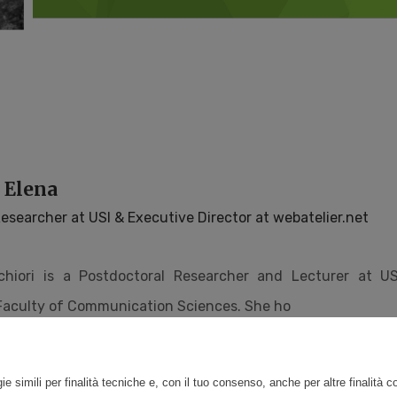
 Elena
esearcher at USI & Executive Director at webatelier.net
chiori is a Postdoctoral Researcher and Lecturer at USI
 Faculty of Communication Sciences. She ho
ie simili per finalità tecniche e, con il tuo consenso, anche per altre finalità 