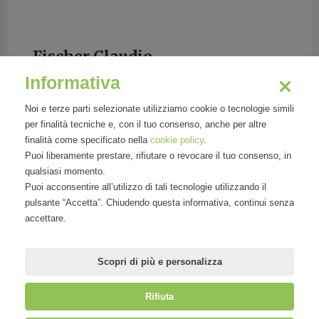
Fischer Claudio
Informativa
lawyer and senior manager in the EY Indirect
Tax Team
Noi e terze parti selezionate utilizziamo cookie o tecnologie simili
per finalità tecniche e, con il tuo consenso, anche per altre
finalità come specificato nella
cookie policy
.
Puoi liberamente prestare, rifiutare o revocare il tuo consenso, in
qualsiasi momento.
Claudio is a lawyer and senior manager in the
Puoi acconsentire all’utilizzo di tali tecnologie utilizzando il
EY Indirect Tax Team in Zurich and has over 10
pulsante “Accetta”. Chiudendo questa informativa, continui senza
years experience with Swiss and European
accettare.
Value Added Taxes (VAT). Claudio has
specialized
Scopri di più e personalizza
Rifiuta