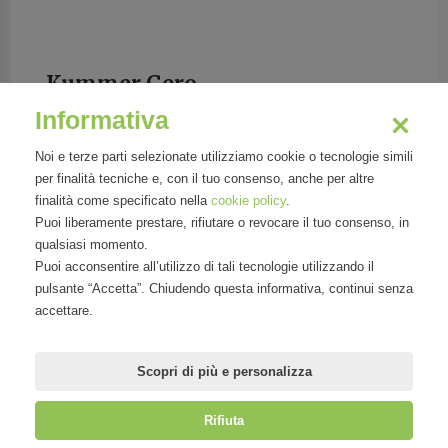
Kummer Gero
Informativa
Senior Manager Business Development at
PayPal
Noi e terze parti selezionate utilizziamo cookie o tecnologie simili
per finalità tecniche e, con il tuo consenso, anche per altre
finalità come specificato nella
cookie policy
.
Puoi liberamente prestare, rifiutare o revocare il tuo consenso, in
qualsiasi momento.
Gero Kummer has been Senior Manager
Puoi acconsentire all’utilizzo di tali tecnologie utilizzando il
Business Development at PayPal since April
pulsante “Accetta”. Chiudendo questa informativa, continui senza
2014. In this role, he manages PayPal’s
accettare.
business activities in Austria and Switzerland.
Prior to j
Scopri di più e personalizza
Rifiuta