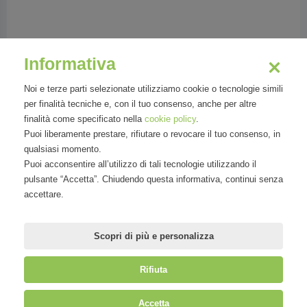
Lütolf Thomas
Informativa
head of location marketing for the city of
Baden
Noi e terze parti selezionate utilizziamo cookie o tecnologie simili
per finalità tecniche e, con il tuo consenso, anche per altre
finalità come specificato nella
cookie policy
.
Puoi liberamente prestare, rifiutare o revocare il tuo consenso, in
qualsiasi momento.
Puoi acconsentire all’utilizzo di tali tecnologie utilizzando il
Thomas Lütolf has an eMBA in Marketing and
pulsante “Accetta”. Chiudendo questa informativa, continui senza
Finance and graduated in Engineering at the
accettare.
ETH in Zurich. Since 2005 he works for the city
of Baden as head of location marketing. He
Scopri di più e personalizza
Rifiuta
©
Mirandola Comunicazione S.r.l.
| P.IVA IT09580130962 | Cap. Soc.
Accetta