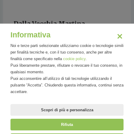
Dalla Vecchia Martina
Informativa
eCommerce. Social Media. Business
Networking.
Noi e terze parti selezionate utilizziamo cookie o tecnologie simili
per finalità tecniche e, con il tuo consenso, anche per altre
finalità come specificato nella
cookie policy
.
Puoi liberamente prestare, rifiutare o revocare il tuo consenso, in
qualsiasi momento.
Prof. Martina Dalla Vecchia is head of
Puoi acconsentire all’utilizzo di tali tecnologie utilizzando il
certificate courses (CAS, DAS) and lecturer for
pulsante “Accetta”. Chiudendo questa informativa, continui senza
Internet Business and Online Marketing at the
accettare.
University of Applied Sciences and Arts
Northweste
Scopri di più e personalizza
Rifiuta