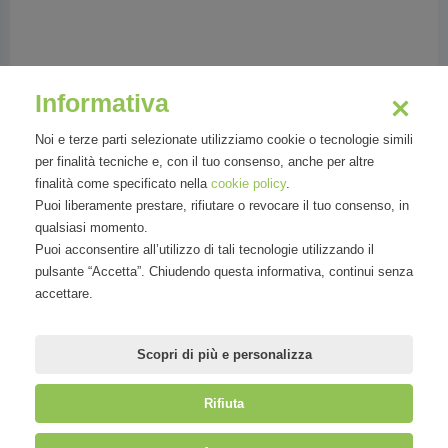
Lucet Philippe
Informativa
Lead Counsel for Richemont
Noi e terze parti selezionate utilizziamo cookie o tecnologie simili
per finalità tecniche e, con il tuo consenso, anche per altre
finalità come specificato nella
cookie policy
.
Puoi liberamente prestare, rifiutare o revocare il tuo consenso, in
qualsiasi momento.
Philippe Lucet is Lead Counsel for Richemont,
Puoi acconsentire all’utilizzo di tali tecnologie utilizzando il
in charge of legal for two luxury Brands and
pulsante “Accetta”. Chiudendo questa informativa, continui senza
Group e-commerce projects worldwide, and
accettare.
has handled digital, online distribution and
CRM pr
Scopri di più e personalizza
Rifiuta
©
Mirandola Comunicazione S.r.l.
| P.IVA IT09580130962 | Cap. Soc.