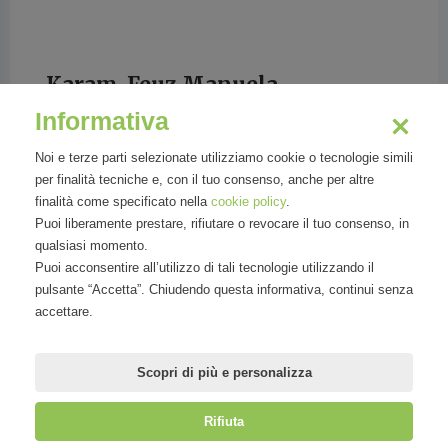
Karam-Feuz Manuela
Informativa
E-Commerce partner manager for SIX Payment
Service
Noi e terze parti selezionate utilizziamo cookie o tecnologie simili
per finalità tecniche e, con il tuo consenso, anche per altre
finalità come specificato nella
cookie policy
.
Puoi liberamente prestare, rifiutare o revocare il tuo consenso, in
qualsiasi momento.
Manuela Karam-Feuz is an E-Commerce
Puoi acconsentire all’utilizzo di tali tecnologie utilizzando il
partner manager for SIX Payment Service. SIX
pulsante “Accetta”. Chiudendo questa informativa, continui senza
is Switzerland’s leader in payment processing
accettare.
and offers the most secure, stable financial
techn
Scopri di più e personalizza
Rifiuta