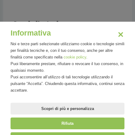
Laudadio Andrea
Informativa
Head of TIM Academy & Development
Noi e terze parti selezionate utilizziamo cookie o tecnologie simili
per finalità tecniche e, con il tuo consenso, anche per altre
finalità come specificato nella
cookie policy
.
Puoi liberamente prestare, rifiutare o revocare il tuo consenso, in
qualsiasi momento.
Classe 1977, laureato in Psicologia, è sposato e ha due
Puoi acconsentire all’utilizzo di tali tecnologie utilizzando il
figli. Oggi è a capo della Formazione e Sviluppo di TIM e
pulsante “Accetta”. Chiudendo questa informativa, continui senza
dirige la sua Academy che coinvolge le 48.000 persone
accettare.
del Gruppo.
Si occupa da circa 20 anni di sistemi professio
Scopri di più e personalizza
Rifiuta